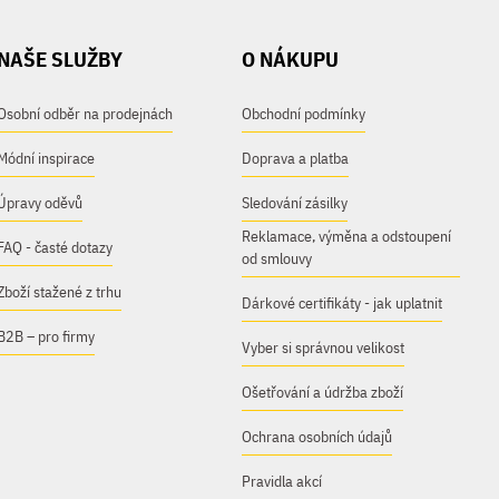
NAŠE SLUŽBY
O NÁKUPU
Osobní odběr na prodejnách
Obchodní podmínky
Módní inspirace
Doprava a platba
Úpravy oděvů
Sledování zásilky
Reklamace, výměna a odstoupení
FAQ - časté dotazy
od smlouvy
Zboží stažené z trhu
Dárkové certifikáty - jak uplatnit
B2B – pro firmy
Vyber si správnou velikost
Ošetřování a údržba zboží
Ochrana osobních údajů
Pravidla akcí