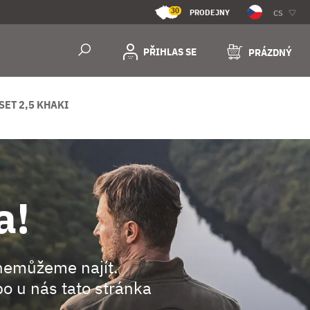
30
PRODEJNY
CS
PŘIHLAS SE
PRÁZDNÝ
ET 2,5 KHAKI
a!
nemůžeme najít.
o u nás tato stránka