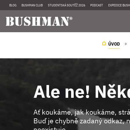
BLOG
BUSHMAN CLUB
STUDENTSKÁ SOUTĚŽ 2026
PODCAST
EXPEDICE BUSH
ÚVOD
Ale ne! Něk
Ať koukáme, jak koukáme, st
Buď je chybně zadaný odkaz, n
neexistuje.