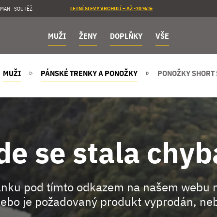
MAN - SOUTĚŽ
LETNÍ SLEVY VRCHOLÍ – AŽ -70 %!☀️
MUŽI
ŽENY
DOPLŇKY
VŠE
MUŽI
PÁNSKÉ TRENKY A PONOŽKY
PONOŽKY SHORT S
de se stala chyb
ránku pod tímto odkazem na našem webu 
ebo je požadovaný produkt vyprodán, neb