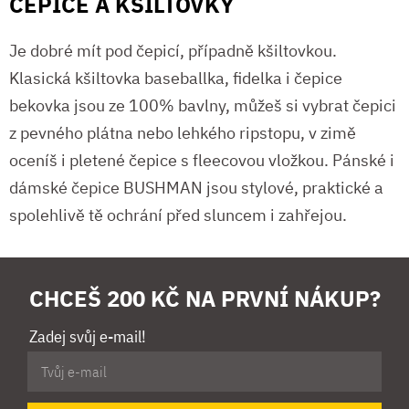
ČEPICE A KŠILTOVKY
Je dobré mít pod čepicí, případně kšiltovkou.
Klasická kšiltovka baseballka, fidelka i čepice
bekovka jsou ze 100% bavlny, můžeš si vybrat čepici
z pevného plátna nebo lehkého ripstopu, v zimě
oceníš i pletené čepice s fleecovou vložkou. Pánské i
dámské čepice BUSHMAN jsou stylové, praktické a
spolehlivě tě ochrání před sluncem i zahřejou.
CHCEŠ 200 KČ NA PRVNÍ NÁKUP?
Zadej svůj e-mail!