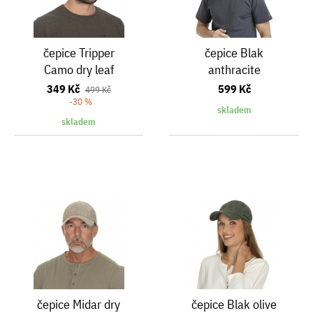
čepice Tripper
čepice Blak
Camo dry leaf
anthracite
349 Kč
599 Kč
499 Kč
-30 %
skladem
skladem
čepice Midar dry
čepice Blak olive