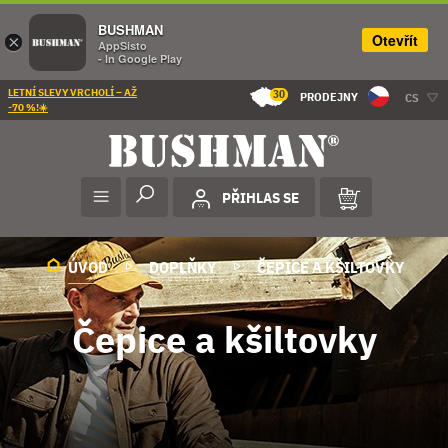
BUSHMAN
Otevřít
×
AppSisto
- In Google Play
LETNÍ SLEVY VRCHOLÍ – AŽ
30
PRODEJNY
CS
-70 %!☀️
PŘIHLAS SE
ÚVOD
DOPLŇKY
ČEPICE A KŠILTOVKY
Čepice a kšiltovky