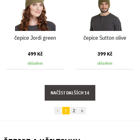
čepice Jordi green
čepice Sutton olive
499 Kč
399 Kč
skladem
skladem
<
1
2
>