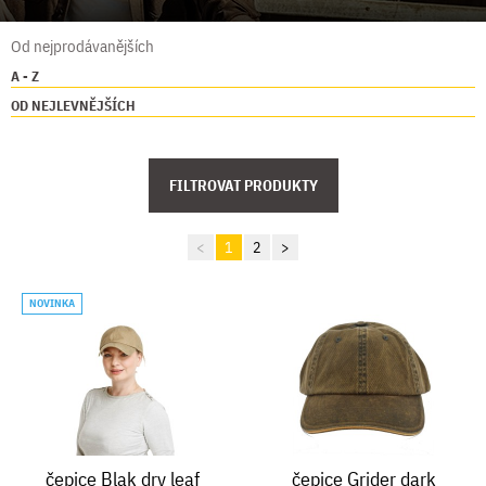
Od nejprodávanějších
A - Z
OD NEJLEVNĚJŠÍCH
FILTROVAT PRODUKTY
<
1
2
>
NOVINKA
čepice Blak dry leaf
čepice Grider dark