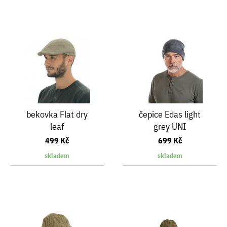
bekovka Flat dry
čepice Edas light
leaf
grey UNI
499 Kč
699 Kč
skladem
skladem