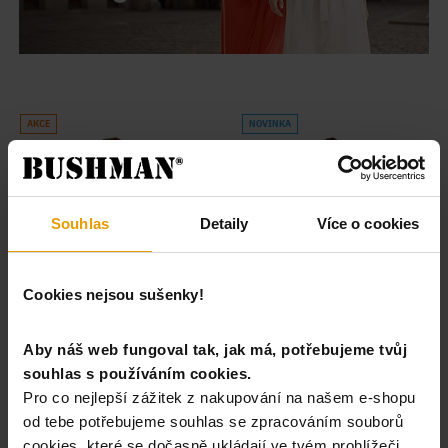
AKCE
NOVINKA
Souhlas
Detaily
Více o cookies
tričko Layla dark
tričko Natalie VII
Cookies nejsou sušenky!
brown
dark brown
799 Kč
699 Kč
999 Kč
Aby náš web fungoval tak, jak má, potřebujeme tvůj
-20 %
skladem
souhlas s používáním cookies.
skladem
Pro co nejlepší zážitek z nakupování na našem e-shopu
od tebe potřebujeme souhlas se zpracováním souborů
cookies, které se dočasně ukládají ve tvém prohlížeči.