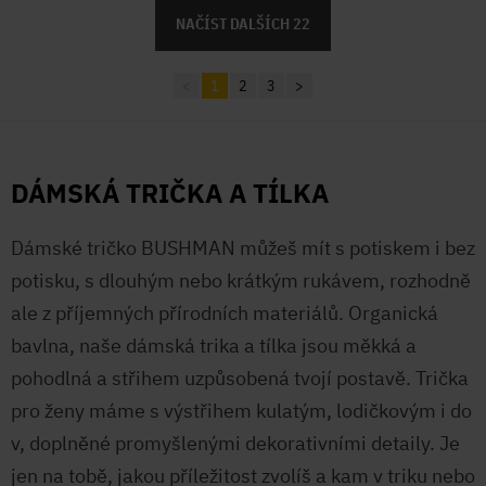
<
1
2
3
>
DÁMSKÁ TRIČKA A TÍLKA
Dámské tričko BUSHMAN můžeš mít s potiskem i bez
potisku, s dlouhým nebo krátkým rukávem, rozhodně
ale z příjemných přírodních materiálů. Organická
bavlna, naše dámská trika a tílka jsou měkká a
pohodlná a střihem uzpůsobená tvojí postavě. Trička
pro ženy máme s výstřihem kulatým, lodičkovým i do
v, doplněné promyšlenými dekorativními detaily. Je
jen na tobě, jakou příležitost zvolíš a kam v triku nebo