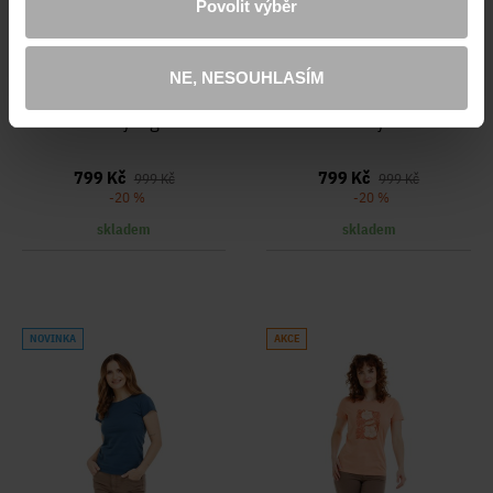
Povolit výběr
NE, NESOUHLASÍM
tričko Layla green
tričko Layla red
799 Kč
799 Kč
999 Kč
999 Kč
-20 %
-20 %
skladem
skladem
NOVINKA
AKCE