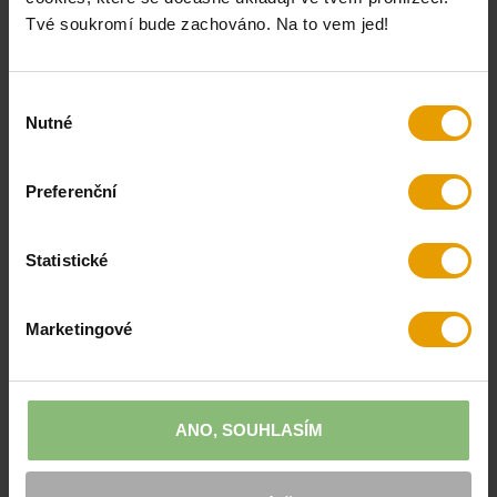
Tvé soukromí bude zachováno. Na to vem jed!
AKCE
AKCE
PREMIUM
Výběr
Nutné
souhlasu
Preferenční
tílko Beli white
tričko Kaoma
cream
Statistické
449 Kč
1 099 Kč
599 Kč
1 599 Kč
-25 %
-31 %
Marketingové
skladem
skladem
ANO, SOUHLASÍM
AKCE
AKCE