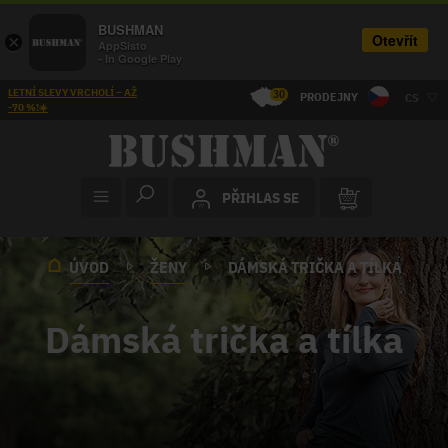
BUSHMAN
Otevřít
×
AppSisto
- In Google Play
LETNÍ SLEVY VRCHOLÍ – AŽ
30
PRODEJNY
CS
-70 %!☀️
PŘIHLAS SE
ÚVOD
ŽENY
DÁMSKÁ TRIČKA A TÍLKA
Dámská trička a tílka