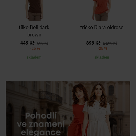
tílko Beli dark
tričko Diara oldrose
brown
449 Kč
899 Kč
599 Kč
1 199 Kč
-25 %
-25 %
skladem
skladem