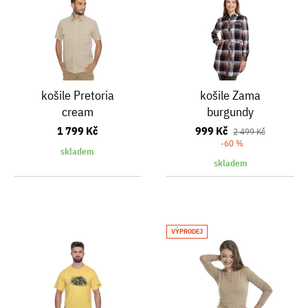
košile Pretoria
košile Zama
cream
burgundy
1 799 Kč
999 Kč
2 499 Kč
-60 %
skladem
skladem
VÝPRODEJ