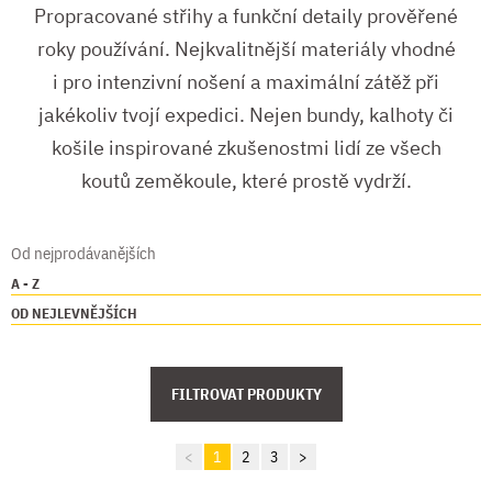
Propracované střihy a funkční detaily prověřené
roky používání. Nejkvalitnější materiály vhodné
i pro intenzivní nošení a maximální zátěž při
jakékoliv tvojí expedici. Nejen bundy, kalhoty či
košile inspirované zkušenostmi lidí ze všech
koutů zeměkoule, které prostě vydrží.
Od nejprodávanějších
A - Z
OD NEJLEVNĚJŠÍCH
FILTROVAT PRODUKTY
<
1
2
3
>