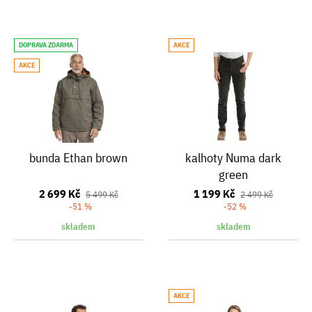
DOPRAVA ZDARMA
AKCE
AKCE
bunda Ethan brown
kalhoty Numa dark
green
2 699 Kč
1 199 Kč
5 499 Kč
2 499 Kč
-51 %
-52 %
skladem
skladem
AKCE