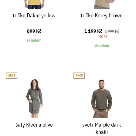
tričko Dakar yellow
tričko Korey brown
899 Kč
1 199 Kč
1 999 Kč
-40 %
skladem
skladem
AKCE
AKCE
šaty Kleena olive
svetr Marple dark
khaki