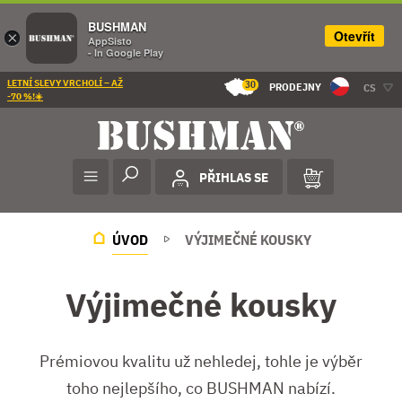
BUSHMAN
Otevřít
×
AppSisto
- In Google Play
LETNÍ SLEVY VRCHOLÍ – AŽ
30
PRODEJNY
CS
-70 %!☀️
PŘIHLAS SE
ÚVOD
VÝJIMEČNÉ KOUSKY
Výjimečné kousky
Prémiovou kvalitu už nehledej, tohle je výběr
toho nejlepšího, co BUSHMAN nabízí.