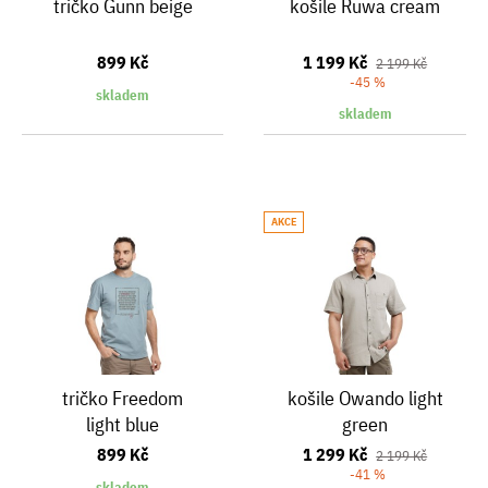
tričko Gunn beige
košile Ruwa cream
899 Kč
1 199 Kč
2 199 Kč
-45 %
skladem
skladem
AKCE
tričko Freedom
košile Owando light
light blue
green
899 Kč
1 299 Kč
2 199 Kč
-41 %
skladem