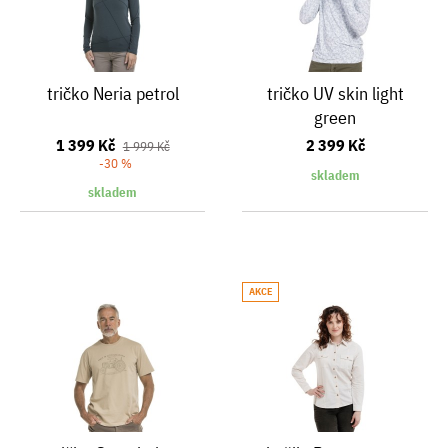
tričko Neria petrol
tričko UV skin light
green
1 399 Kč
2 399 Kč
1 999 Kč
-30 %
skladem
skladem
AKCE