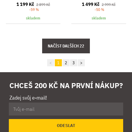
1 199 Kč
1 499 Kč
2 899 Kč
2 999 Kč
-59 %
-50 %
skladem
skladem
<
1
2
3
>
CHCEŠ 200 KČ NA PRVNÍ NÁKUP?
Zadej svůj e-mail!
ODESLAT