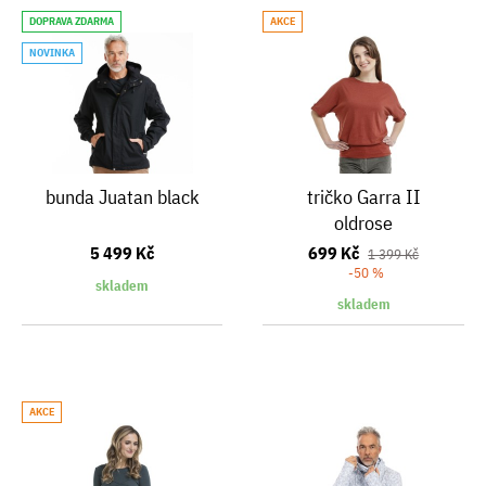
DOPRAVA ZDARMA
AKCE
NOVINKA
bunda Juatan black
tričko Garra II
oldrose
5 499 Kč
699 Kč
1 399 Kč
-50 %
skladem
skladem
AKCE