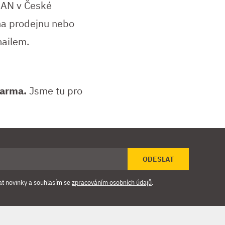
MAN v České
na prodejnu nebo
ailem.
darma.
Jsme tu pro
ODESLAT
at novinky a souhlasím se
zpracováním osobních údajů
.