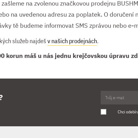
í zašleme na zvolenou značkovou prodejnu BUSH
ebo na uvedenou adresu za poplatek. O doručení 
návky tě budeme informovat SMS zprávou nebo e-m
kých služeb najdeš
v našich prodejnách
.
00 korun máš u nás jednu krejčovskou úpravu z
?
Chci odebír