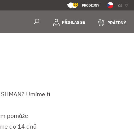
30
PRODEJNY
CS
PŘIHLAS SE
PRÁZDNÝ
BUSHMAN? Umíme ti
 tým pomůže
íme do 14 dnů