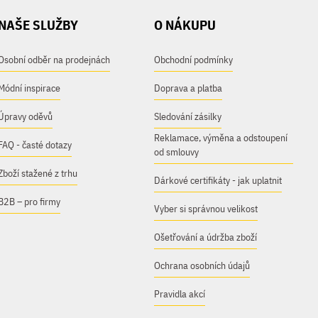
NAŠE SLUŽBY
O NÁKUPU
Osobní odběr na prodejnách
Obchodní podmínky
Módní inspirace
Doprava a platba
Úpravy oděvů
Sledování zásilky
Reklamace, výměna a odstoupení
FAQ - časté dotazy
od smlouvy
Zboží stažené z trhu
Dárkové certifikáty - jak uplatnit
B2B – pro firmy
Vyber si správnou velikost
Ošetřování a údržba zboží
Ochrana osobních údajů
Pravidla akcí