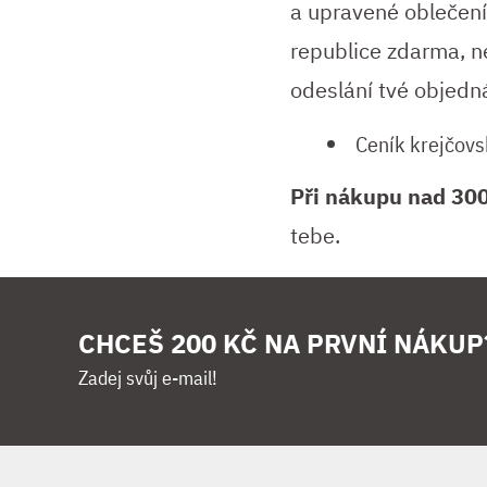
a upravené oblečen
republice zdarma, n
odeslání tvé objed
Ceník krejčovs
Při nákupu nad 30
tebe.
CHCEŠ 200 KČ NA PRVNÍ NÁKUP
Zadej svůj e-mail!