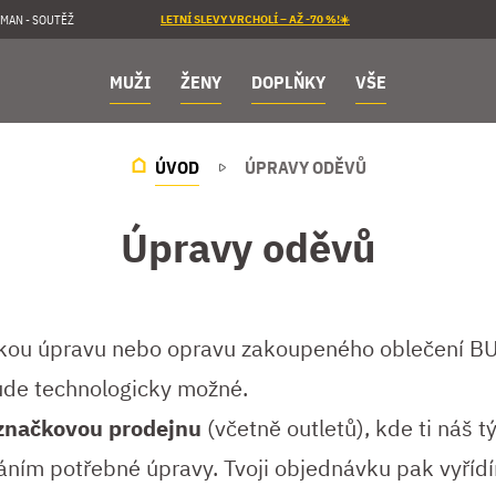
MAN - SOUTĚŽ
LETNÍ SLEVY VRCHOLÍ – AŽ -70 %!☀️
MUŽI
ŽENY
DOPLŇKY
VŠE
ÚVOD
ÚPRAVY ODĚVŮ
Úpravy oděvů
skou úpravu nebo opravu zakoupeného oblečení 
ude technologicky možné.
i značkovou prodejnu
(včetně outletů), kde ti náš
ním potřebné úpravy. Tvoji objednávku pak vyříd