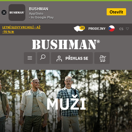
BUSHMAN
Otevřít
×
AppSisto
- In Google Play
LETNÍ SLEVY VRCHOLÍ – AŽ
30
PRODEJNY
CS
-70 %!☀️
PŘIHLAS SE
MUŽI