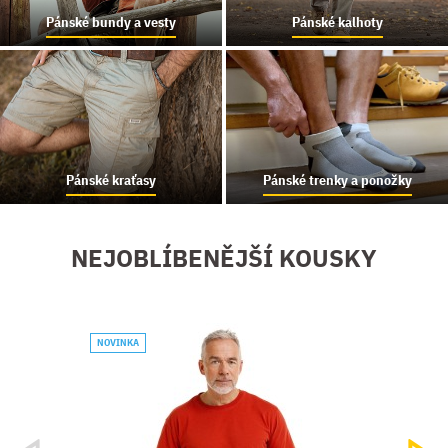
Pánské bundy a vesty
Pánské kalhoty
Kvalitu najdeš v detailu.
Pánské kraťasy
Pánské trenky a ponožky
Oblečení z přírodních
materiálů tě podrží za
jakéhokoliv počasí. Dělej, co
chceš, takový, jaký jsi.
NEJOBLÍBENĚJŠÍ KOUSKY
NOVINKA
NOVIN