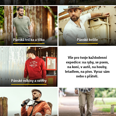
Pánská trička a tílka
Pánské košile
Vše pro tvoje každodenní
expedice: na ryby, se psem,
na koni, v autě, na houby,
letadlem, na pivo. Vyraz sám
nebo s přáteli.
Pánské mikiny a svetry