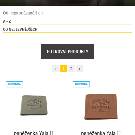
Od nejprodávanějších
A - Z
OD NEJLEVNĚJŠÍCH
FILTROVAT PRODUKTY
<
1
2
>
NOVINKA
NOVINKA
peněženka Yala II
peněženka Yala II