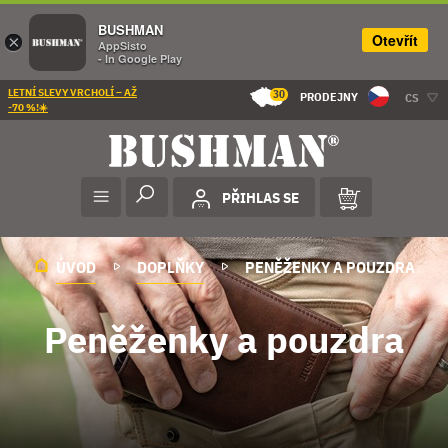
BUSHMAN
Otevřít
×
AppSisto
- In Google Play
LETNÍ SLEVY VRCHOLÍ – AŽ
30
PRODEJNY
CS
-70 %!☀️
PŘIHLAS SE
ÚVOD
DOPLŇKY
PENĚŽENKY A POUZDRA
Peněženky a pouzdra