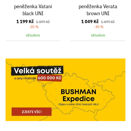
peněženka Vatani
peněženka Verata
black UNI
brown UNI
1 199 Kč
1 049 Kč
1 499 Kč
1 499 Kč
-20 %
-30 %
skladem
skladem