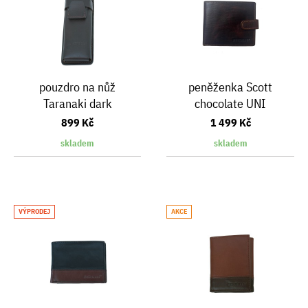
pouzdro na nůž
peněženka Scott
Taranaki dark
chocolate UNI
brown UNI
899 Kč
1 499 Kč
skladem
skladem
VÝPRODEJ
AKCE