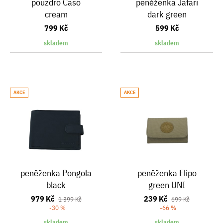
pouzdro Caso
peněženka Jafari
cream
dark green
799 Kč
599 Kč
skladem
skladem
AKCE
AKCE
peněženka Pongola
peněženka Flipo
black
green UNI
979 Kč
239 Kč
1 399 Kč
699 Kč
-30 %
-66 %
skladem
skladem