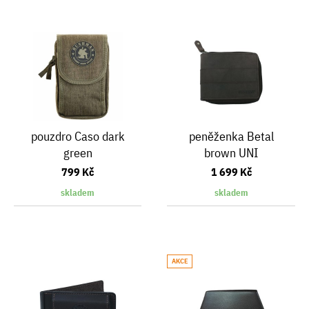
pouzdro Caso dark
peněženka Betal
green
brown UNI
799 Kč
1 699 Kč
skladem
skladem
AKCE