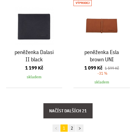
VÝPRODEJ
peněženka Dalasi
peněženka Esla
II black
brown UNI
1 199 Kč
1 099 Kč
1 599 Kč
-31 %
skladem
skladem
<
1
2
>