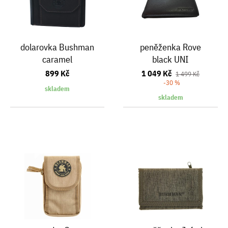
dolarovka Bushman
peněženka Rove
caramel
black UNI
899 Kč
1 049 Kč
1 499 Kč
-30 %
skladem
skladem