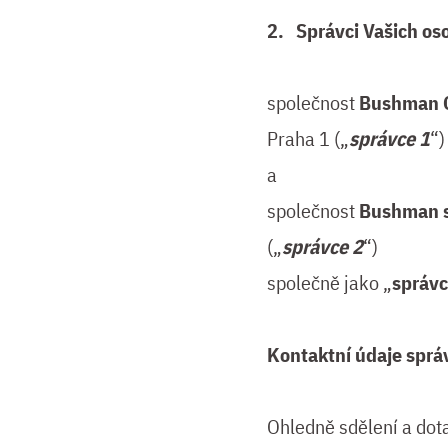
2. Správci Vašich os
společnost
Bushman C
Praha 1 („
správce 1
“)
a
společnost
Bushman s
(„
správce 2
“)
společně jako „
správc
Kontaktní údaje sprá
Ohledně sdělení a dot