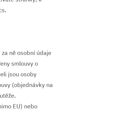
cs.
í za ně osobní údaje
vřeny smlouvy o
eli jsou osoby
mlouvy (objednávky na
utěže.
 mimo EU) nebo