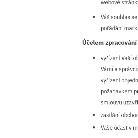
webové stránk
Váš souhlas se
pořádání marke
Účelem zpracování
vyřízení Vaší 
Vámi a správci
vyřízení objed
požadavkem pro
smlouvu uzavřít
zasílání obchod
Vaše účast v m