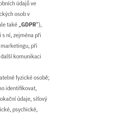
obních údajů ve
ckých osob v
le také „
GDPR
”),
 s ní, zejména při
 marketingu, při
 další komunikaci
atelné fyzické osobě;
o identifikovat,
lokační údaje, síťový
tické, psychické,