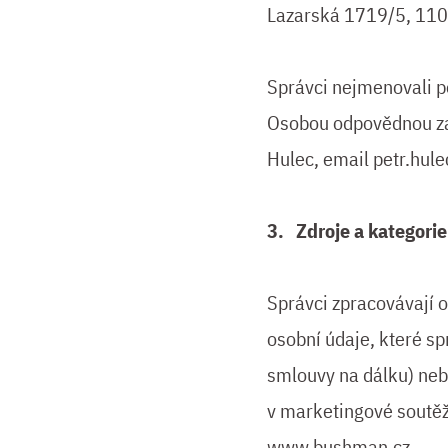
Lazarská 1719/5, 110
Správci nejmenovali p
Osobou odpovědnou za 
Hulec, email
petr.hul
3. Zdroje a kategori
Správci zpracovávají o
osobní údaje, které sp
smlouvy na dálku) nebo
v marketingové soutěž
www.bushman.cz.