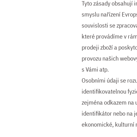
Tyto zásady obsahují 
smyslu nařízení Evrop
souvislosti se zpraco
které provádíme v rámc
prodeji zboží a poskyt
provozu našich webov
s Vámi atp.
Osobními údaji se rozu
identifikovatelnou fyz
zejména odkazem na urč
identifikátor nebo na j
ekonomické, kulturní n