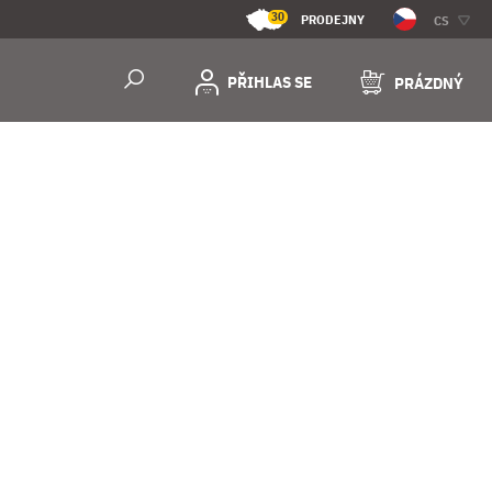
30
PRODEJNY
CS
PŘIHLAS SE
PRÁZDNÝ