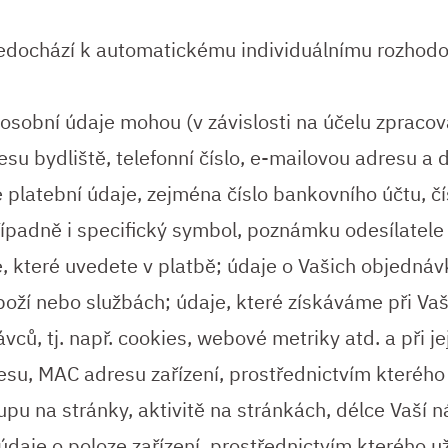
edochází k automatickému individuálnímu rozhodov
sobní údaje mohou (v závislosti na účelu zpracov
esu bydliště, telefonní číslo, e-mailovou adresu a
 platební údaje, zejména číslo bankovního účtu, čís
případně i specifický symbol, poznámku odesílatele
e, které uvedete v platbě; údaje o Vašich objedná
ží nebo službách; údaje, které získáváme při Va
ců, tj. např. cookies, webové metriky atd. a při je
esu, MAC adresu zařízení, prostřednictvím kterého 
pu na stránky, aktivitě na stránkách, délce Vaší 
údaje o poloze zařízení, prostřednictvím kterého už