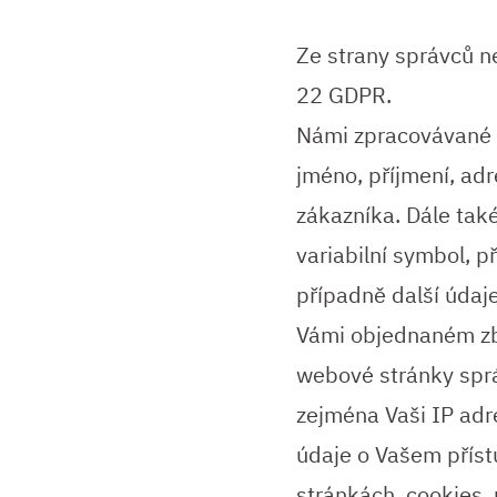
Ze strany správců n
22 GDPR.
Námi zpracovávané o
jméno, příjmení, adr
zákazníka. Dále také
variabilní symbol, 
případně další údaj
Vámi objednaném zbo
webové stránky správ
zejména Vaši IP adr
údaje o Vašem přístu
stránkách, cookies, 