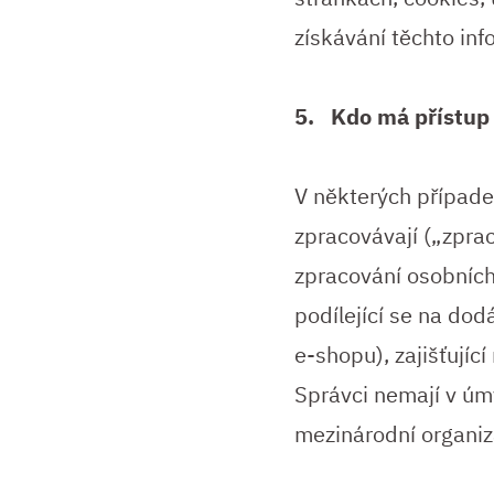
získávání těchto in
5. Kdo má přístup
V některých případec
zpracovávají („zprac
zpracování osobních
podílející se na dod
e-shopu), zajišťujíc
Správci nemají v úm
mezinárodní organiz