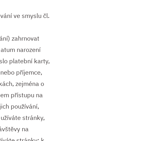
ání ve smyslu čl.
ání) zahrnovat
 datum narození
lo platební karty,
 nebo příjemce,
vkách, zejména o
šem přístupu na
jich používání,
užíváte stránky,
návštěvy na
íváte stránky; k