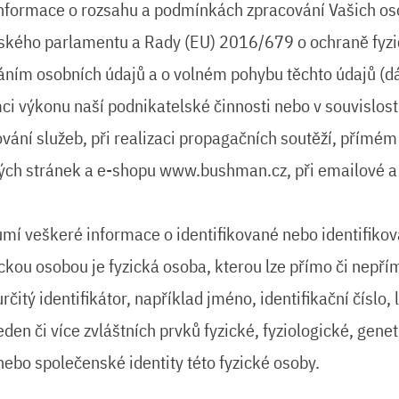
informace o rozsahu a podmínkách zpracování Vašich os
ského parlamentu a Rady (EU) 2016/679 o ochraně fyzi
váním osobních údajů a o volném pohybu těchto údajů (dá
i výkonu naší podnikatelské činnosti nebo v souvislosti
ování služeb, při realizaci propagačních soutěží, přímém
ých stránek a e-shopu www.bushman.cz, při emailové a
mí veškeré informace o identifikované nebo identifikov
ickou osobou je fyzická osoba, kterou lze přímo či nepřím
itý identifikátor, například jméno, identifikační číslo, 
eden či více zvláštních prvků fyzické, fyziologické, gene
ebo společenské identity této fyzické osoby.