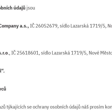
obních údajů
jsou
ompany a.s.,
IČ 26052679, sídlo Lazarská 1719/5, N
.r.o
., IČ 25618601, sídlo Lazarská 1719/5, Nové Měst
i“.
vců
azů týkajících se ochrany osobních údajů náš prosím kon