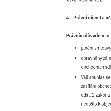
4. Právní důvod a úč
Právním důvodem
pro
plnění smlouvy
oprávněný záje
obchodních sděl
Váš souhlas se
zasílání obchod
odst. 2 zákona
nedošlo k obje