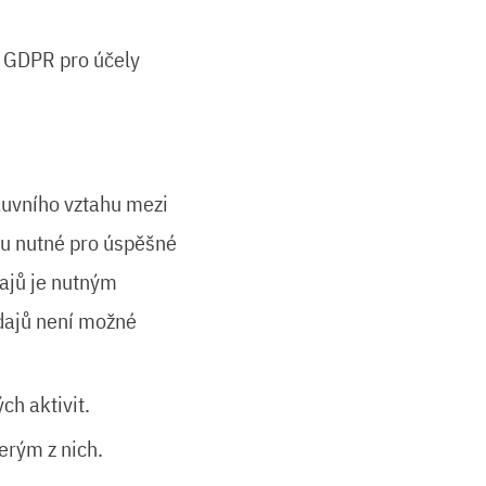
) GDPR pro účely
mluvního vztahu mezi
ou nutné pro úspěšné
dajů je nutným
dajů není možné
ch aktivit.
erým z nich.