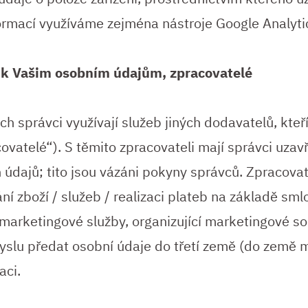
formací využíváme zejména nástroje Google Analyti
 k Vašim osobním údajům, zpracovatelé
h správci využívají služeb jiných dodavatelů, kteř
ovatelé“). S těmito zpracovateli mají správci uza
 údajů; tito jsou vázáni pokyny správců. Zpracovat
ání zboží / služeb / realizaci plateb na základě s
í marketingové služby, organizující marketingové so
yslu předat osobní údaje do třetí země (do země
aci.