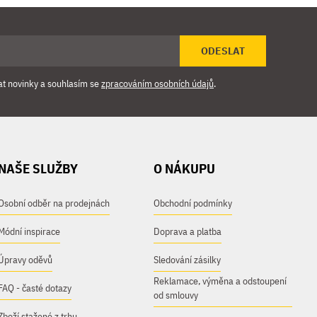
ODESLAT
at novinky a souhlasím se
zpracováním osobních údajů
.
NAŠE SLUŽBY
O NÁKUPU
Osobní odběr na prodejnách
Obchodní podmínky
Módní inspirace
Doprava a platba
Úpravy oděvů
Sledování zásilky
Reklamace, výměna a odstoupení
FAQ - časté dotazy
od smlouvy
Zboží stažené z trhu