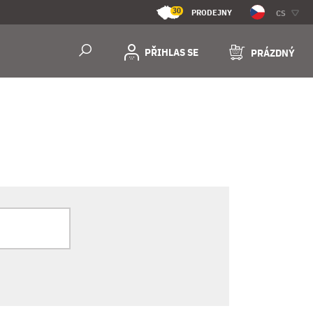
30
PRODEJNY
CS
PŘIHLAS SE
PRÁZDNÝ