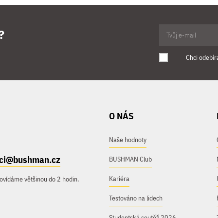
?
Chci odebír
O NÁS
Naše hodnoty
ici@bushman.cz
BUSHMAN Club
Kariéra
ovídáme většinou do 2 hodin.
Testováno na lidech
Studentská soutěž 2026