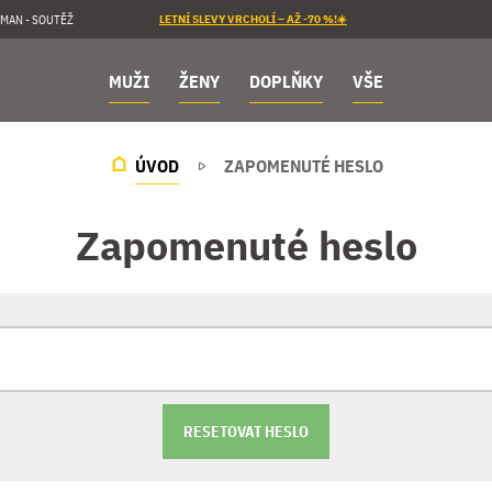
MAN - SOUTĚŽ
LETNÍ SLEVY VRCHOLÍ – AŽ -70 %!☀️
MUŽI
ŽENY
DOPLŇKY
VŠE
ÚVOD
ZAPOMENUTÉ HESLO
Zapomenuté heslo
RESETOVAT HESLO