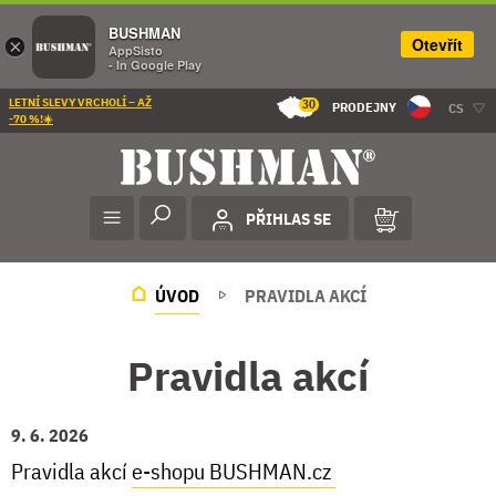
BUSHMAN
Otevřít
×
AppSisto
- In Google Play
LETNÍ SLEVY VRCHOLÍ – AŽ
30
PRODEJNY
CS
-70 %!☀️
PŘIHLAS SE
ÚVOD
PRAVIDLA AKCÍ
Pravidla akcí
9. 6. 2026
Pravidla akcí
e-shopu BUSHMAN.cz