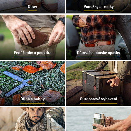
Obuv
Ponožky a trenky
Peněženky a pouzdra
Dámské a pánské opasky
Dílna a hobby
Outdoorové vybavení