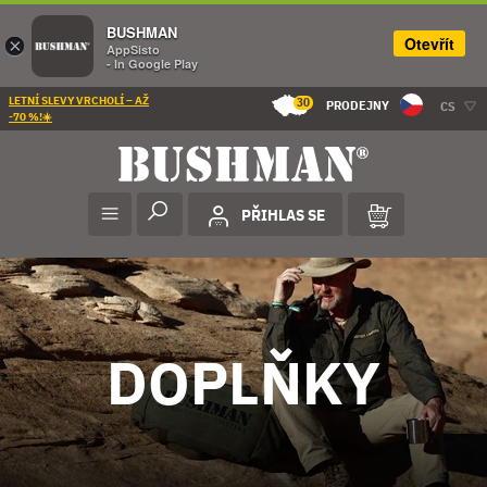
BUSHMAN
Otevřít
×
AppSisto
- In Google Play
LETNÍ SLEVY VRCHOLÍ – AŽ
30
PRODEJNY
CS
-70 %!☀️
PŘIHLAS SE
DOPLŇKY