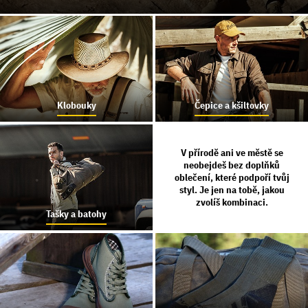
Klobouky
Čepice a kšiltovky
V přírodě ani ve městě se
neobejdeš bez doplňků
oblečení, které podpoří tvůj
styl. Je jen na tobě, jakou
zvolíš kombinaci.
Tašky a batohy