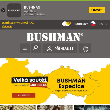
BUSHMAN
Otevřít
×
AppSisto
- In Google Play
LETNÍ SLEVY VRCHOLÍ – AŽ
30
PRODEJNY
CS
-70 %!☀️
PŘIHLAS SE