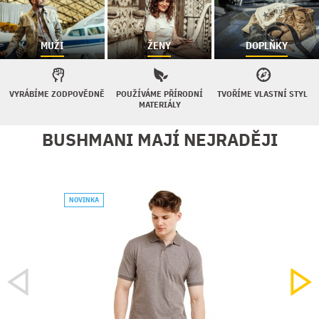
MUŽI
ŽENY
DOPLŇKY
VYRÁBÍME ZODPOVĚDNĚ
POUŽÍVÁME PŘÍRODNÍ
TVOŘÍME VLASTNÍ STYL
MATERIÁLY
BUSHMANI MAJÍ NEJRADĚJI
NOVINKA
AKCE