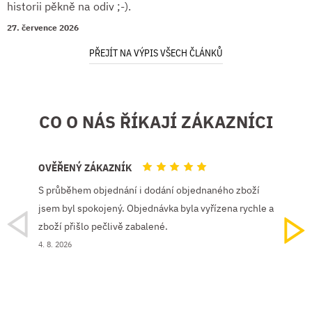
historii pěkně na odiv ;-).
27. července 2026
PŘEJÍT NA VÝPIS VŠECH ČLÁNKŮ
CO O NÁS ŘÍKAJÍ ZÁKAZNÍCI
OVĚŘENÝ ZÁKAZNÍK
OVĚŘEN
S průběhem objednání i dodání objednaného zboží
Krásné,k
jsem byl spokojený. Objednávka byla vyřízena rychle a
4. 8. 2026
zboží přišlo pečlivě zabalené.
4. 8. 2026