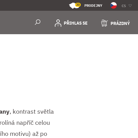
30
PRODEJNY
CS
PŘIHLAS SE
PRÁZDNÝ
vany
, kontrast světla
olíná napříč celou
ího motivu) až po