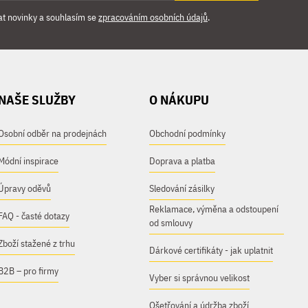
at novinky a souhlasím se
zpracováním osobních údajů
.
NAŠE SLUŽBY
O NÁKUPU
Osobní odběr na prodejnách
Obchodní podmínky
Módní inspirace
Doprava a platba
Úpravy oděvů
Sledování zásilky
Reklamace, výměna a odstoupení
FAQ - časté dotazy
od smlouvy
Zboží stažené z trhu
Dárkové certifikáty - jak uplatnit
B2B – pro firmy
Vyber si správnou velikost
Ošetřování a údržba zboží