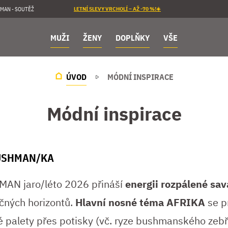
MAN - SOUTĚŽ
LETNÍ SLEVY VRCHOLÍ – AŽ -70 %!☀️
MUŽI
ŽENY
DOPLŇKY
VŠE
ÚVOD
MÓDNÍ INSPIRACE
Módní inspirace
USHMAN/KA
AN jaro/léto 2026 přináší
energii rozpálené sa
ečných horizontů.
Hlavní nosné téma AFRIKA
se pr
é palety přes potisky (vč. ryze bushmanského zebř