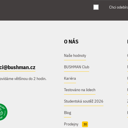
Chci odebír
O NÁS
Naše hodnoty
ici@bushman.cz
BUSHMAN Club
Kariéra
ovídáme většinou do 2 hodin.
Testováno na lidech
Studentská soutěž 2026
Blog
Prodejny
30