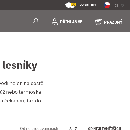
30
PRODEJNY
CS
PŘIHLAS SE
PRÁZDNÝ
 lesníky
vodí nejen na cestě
, nůž nebo termoska
na čekanou, tak do
Od nejprodávanějších
A - Z
OD NEJLEVNĚJŠÍCH