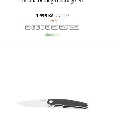
mikina Durong II dark green
1 999 Kč
2 799 Kč
-29 %
XS
S
M
L
XL
XXL
XXXL
XXXXL
skladem