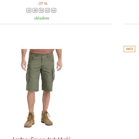
-37 %
44
48
54
62
64
skladem
AKCE