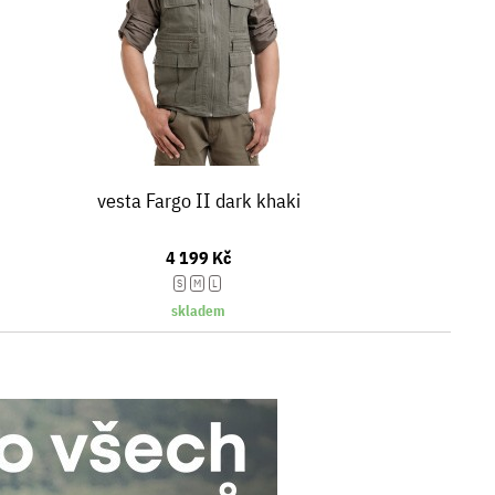
vesta Fargo II dark khaki
4 199 Kč
S
M
L
skladem