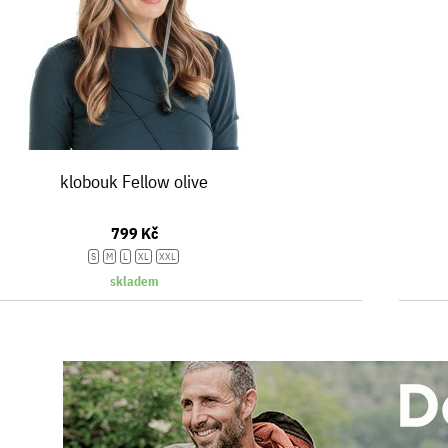
klobouk Fellow olive
799 Kč
S
M
L
XL
XXL
skladem