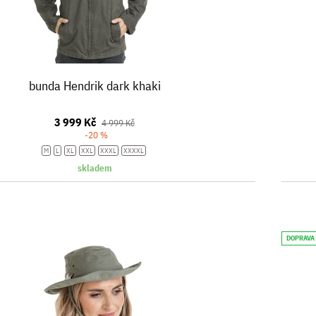
bunda Hendrik dark khaki
3 999 Kč
4 999 Kč
-20 %
M
L
XL
XXL
XXXL
XXXXL
skladem
DOPRAVA