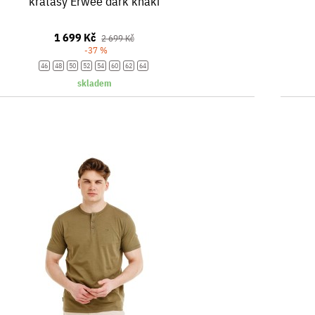
kraťasy Erwee dark khaki
1 699 Kč
2 699 Kč
-37 %
46
48
50
52
54
60
62
64
skladem