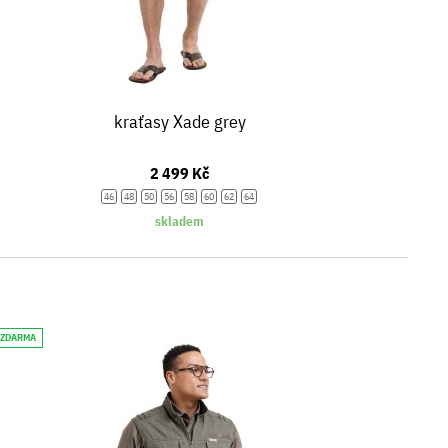
kraťasy Xade grey
2 499 Kč
46
48
50
56
58
60
62
64
skladem
 ZDARMA