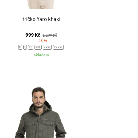
tričko Yaro khaki
999 Kč
1 299 Kč
-23 %
M
L
XL
XXL
XXXL
XXXXL
skladem