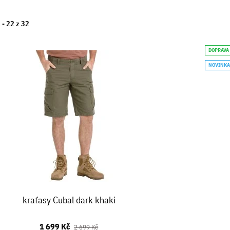
 -
22
z
32
DOPRAVA
NOVINK
kraťasy Cubal dark khaki
1 699 Kč
2 699 Kč