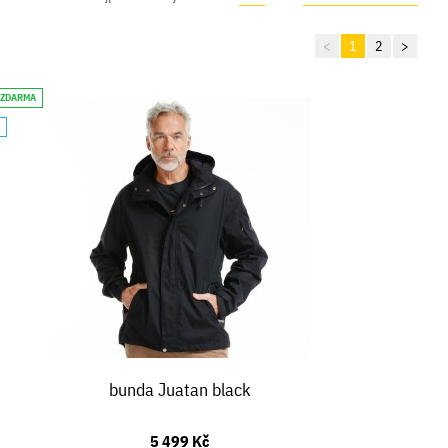
<
1
2
>
 ZDARMA
A
bunda Juatan black
5 499 Kč