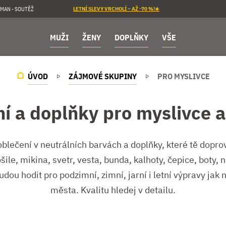
MAN - SOUTĚŽ
LETNÍ SLEVY VRCHOLÍ – AŽ -70 %!☀️
MUŽI
ŽENY
DOPLŇKY
VŠE
ÚVOD
ZÁJMOVÉ SKUPINY
PRO MYSLIVCE
í a doplňky pro myslivce a
oblečení v neutrálních barvách a doplňky, které tě dopro
ošile, mikina, svetr, vesta, bunda, kalhoty, čepice, boty
ou hodit pro podzimní, zimní, jarní i letní výpravy jak 
města. Kvalitu hledej v detailu.