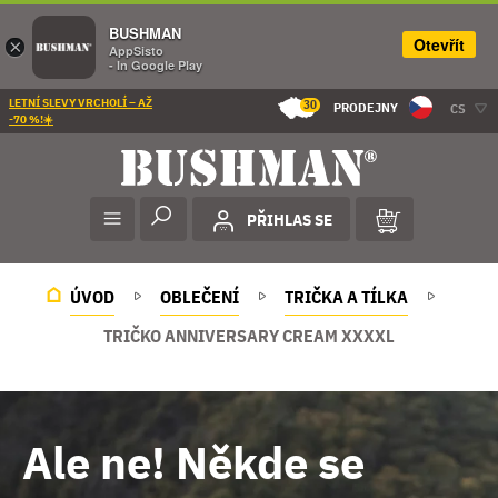
BUSHMAN
Otevřít
×
AppSisto
- In Google Play
LETNÍ SLEVY VRCHOLÍ – AŽ
30
PRODEJNY
CS
-70 %!☀️
PŘIHLAS SE
ÚVOD
OBLEČENÍ
TRIČKA A TÍLKA
TRIČKO ANNIVERSARY CREAM XXXXL
Ale ne! Někde se