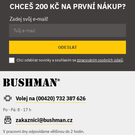
CHCEŠ 200 KČ NA PRVNÍ NÁKUP?
Zadej svůj e-mail!
ODESLAT
Chci odebírat novinky a souhlasím se
zpracováním osobních údajů
.
Volej na (00420) 732 387 626
Po - Pá: 8 - 17 h
zakaznici@bushman.cz
V pracovní dny odpovídáme většinou do 2 hodin.