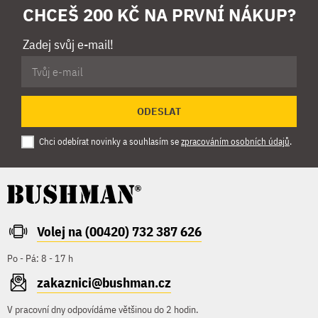
CHCEŠ 200 KČ NA PRVNÍ NÁKUP?
Zadej svůj e-mail!
ODESLAT
Chci odebírat novinky a souhlasím se
zpracováním osobních údajů
.
Volej na (00420) 732 387 626
Po - Pá: 8 - 17 h
zakaznici@bushman.cz
V pracovní dny odpovídáme většinou do 2 hodin.