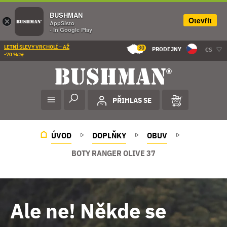
BUSHMAN
Otevřít
×
AppSisto
- In Google Play
LETNÍ SLEVY VRCHOLÍ – AŽ
30
PRODEJNY
CS
-70 %!☀️
PŘIHLAS SE
ÚVOD
DOPLŇKY
OBUV
BOTY RANGER OLIVE 37
Ale ne! Někde se