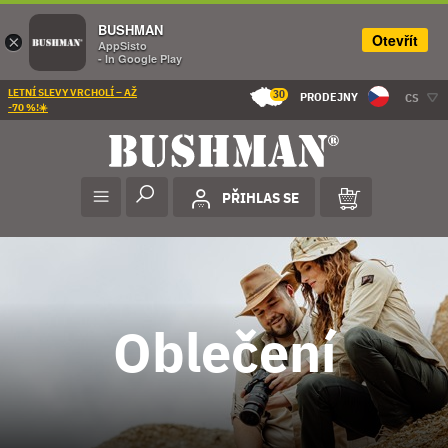
BUSHMAN
Otevřít
×
AppSisto
- In Google Play
LETNÍ SLEVY VRCHOLÍ – AŽ
30
PRODEJNY
CS
-70 %!☀️
PŘIHLAS SE
Oblečení