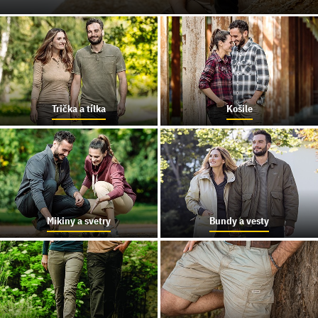
Trička a tílka
Košile
Mikiny a svetry
Bundy a vesty