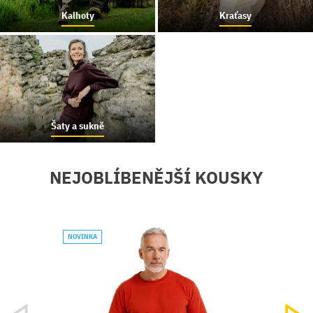
Kalhoty
Kraťasy
Šaty a sukně
NEJOBLÍBENĚJŠÍ KOUSKY
NOVINKA
NOVIN