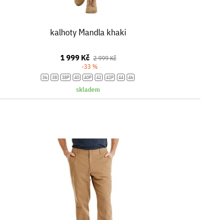
kalhoty Mandla khaki
1 999 Kč
2 999 Kč
-33 %
36
38
38P
40
40P
42
42P
44
46
skladem