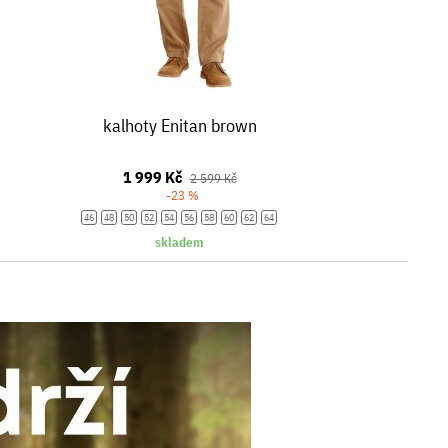
kalhoty Enitan brown
1 999 Kč
2 599 Kč
-23 %
46
48
50
52
54
56
58
60
62
64
skladem