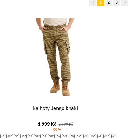
<
1
2
3
>
kalhoty Jengo khaki
1 999 Kč
2 999 Kč
-33 %
48
48P
50
50P
52
52P
54
54P
56
56P
58
58P
60
60P
62
62P
64