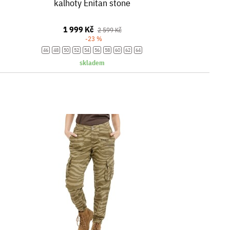
kalhoty Enitan stone
1 999 Kč
2 599 Kč
-23 %
46
48
50
52
54
56
58
60
62
64
skladem