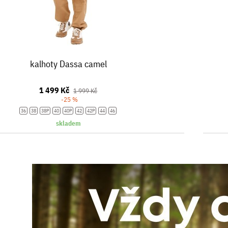
kalhoty Dassa camel
1 499 Kč
1 999 Kč
-25 %
36
38
38P
40
40P
42
42P
44
46
skladem