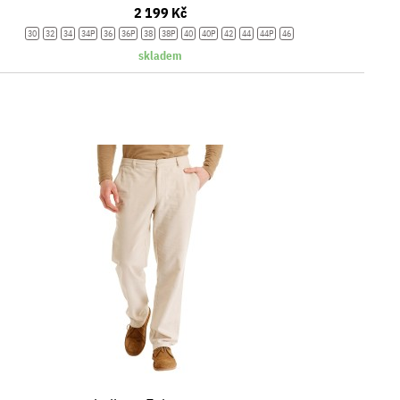
2 199 Kč
30
32
34
34P
36
36P
38
38P
40
40P
42
44
44P
46
skladem