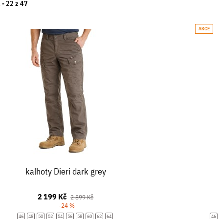
 -
22
z
47
AKCE
kalhoty Dieri dark grey
2 199 Kč
2 899 Kč
-24 %
46
48
50
52
54
56
58
60
62
64
46