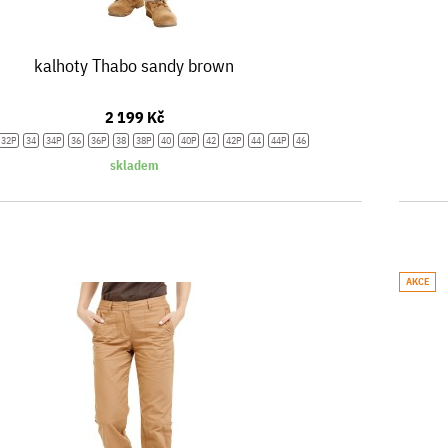
kalhoty Thabo sandy brown
2 199 Kč
32P
34
34P
36
36P
38
38P
40
40P
42
42P
44
44P
46
skladem
AKCE