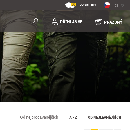
30
PRODEJNY
CS
PŘIHLAS SE
PRÁZDNÝ
Od nejprodávanějších
A - Z
OD NEJLEVNĚJŠÍCH