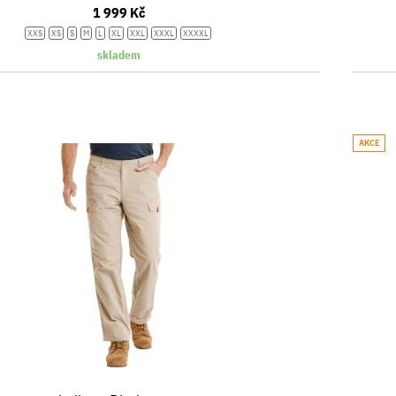
1 999 Kč
XXS
XS
S
M
L
XL
XXL
XXXL
XXXXL
skladem
AKCE