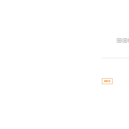
30
32
AKCE