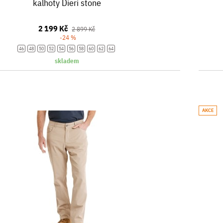
kalhoty Dieri stone
2 199 Kč
2 899 Kč
-24 %
46
48
50
52
54
56
58
60
62
64
skladem
AKCE