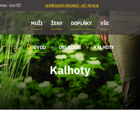
MAN - SOUTĚŽ
LETNÍ SLEVY VRCHOLÍ – AŽ -70 %!☀️
MUŽI
ŽENY
DOPLŇKY
VŠE
ÚVOD
OBLEČENÍ
KALHOTY
Kalhoty