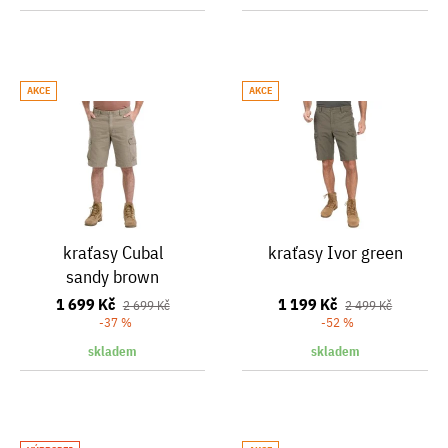
AKCE
AKCE
kraťasy Cubal
kraťasy Ivor green
sandy brown
1 699 Kč
1 199 Kč
2 699 Kč
2 499 Kč
-37 %
-52 %
skladem
skladem