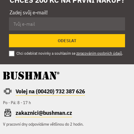
CHCEŠ 200 KČ NA PRVNÍ NÁKUP?
Zadej svůj e-mail!
ODESLAT
Chci odebírat novinky a souhlasím se
zpracováním osobních údajů
.
Volej na (00420) 732 387 626
Po - Pá: 8 - 17 h
zakaznici@bushman.cz
V pracovní dny odpovídáme většinou do 2 hodin.