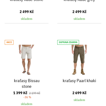
2 499 Kč
2 499 Kč
skladem
skladem
AKCE
DOPRAVA ZDARMA
kraťasy Bissau
kraťasy Paarl khaki
stone
1 399 Kč
2 699 Kč
2 199 Kč
-36 %
skladem
skladem