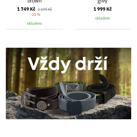
brown
grey
1 749 Kč
1 999 Kč
2 199 Kč
-20 %
skladem
skladem