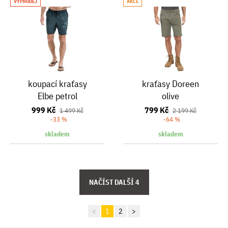
VÝPRODEJ
AKCE
koupací kraťasy
kraťasy Doreen
Elbe petrol
olive
999 Kč
799 Kč
1 499 Kč
2 199 Kč
-33 %
-64 %
skladem
skladem
<
1
2
>