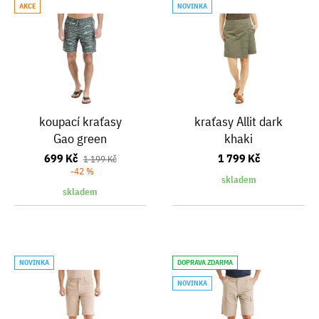
AKCE
NOVINKA
koupací kraťasy
kraťasy Allit dark
Gao green
khaki
699 Kč
1 799 Kč
1 199 Kč
-42 %
skladem
skladem
NOVINKA
DOPRAVA ZDARMA
NOVINKA