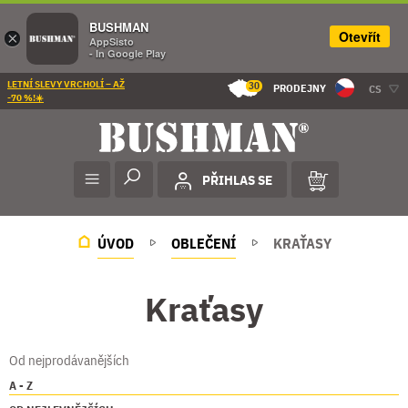
BUSHMAN
Otevřít
×
AppSisto
- In Google Play
LETNÍ SLEVY VRCHOLÍ – AŽ
30
PRODEJNY
CS
-70 %!☀️
PŘIHLAS SE
ÚVOD
OBLEČENÍ
KRAŤASY
Kraťasy
Od nejprodávanějších
A - Z