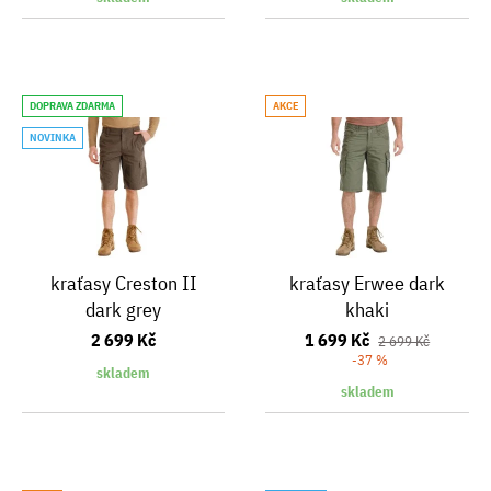
DOPRAVA ZDARMA
AKCE
NOVINKA
kraťasy Creston II
kraťasy Erwee dark
dark grey
khaki
2 699 Kč
1 699 Kč
2 699 Kč
-37 %
skladem
skladem