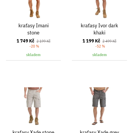
kraťasy Imani
kraťasy Ivor dark
stone
khaki
1 749 Kč
1 199 Kč
2 199 Kč
2 499 Kč
-20 %
-52 %
skladem
skladem
kraťasy Xade stone
kraťasy Xade grey