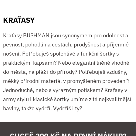
KRAŤASY
Kraťasy BUSHMAN jsou synonymem pro odolnost a
pevnost, pohodlí na cestách, prodyšnost a příjemné
nošení. Potřebuješ spolehlivé a funkční šortky s
praktickými kapsami? Nebo elegantní lněné vhodné
do města, na pláž i do přírody? Potřebuješ vzdušný,
měkký přírodní materiál v promyšleném provedení?
Jednoduché, nebo s výrazným potiskem? Kraťasy v
army stylu i klasické šortky umíme z té nejkvalitnější
bavlny, takže vydrží. Vydržíš i ty?