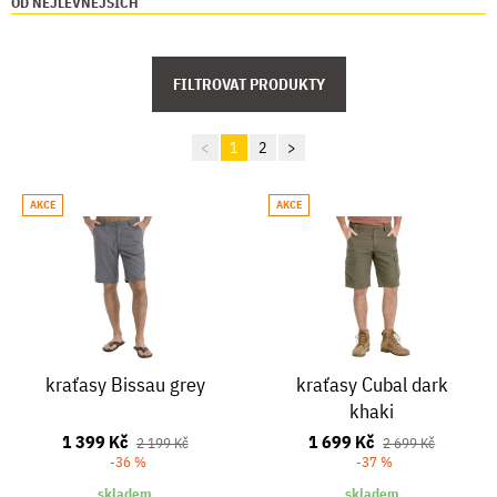
OD NEJLEVNĚJŠÍCH
FILTROVAT PRODUKTY
<
1
2
>
AKCE
AKCE
kraťasy Bissau grey
kraťasy Cubal dark
khaki
1 399 Kč
1 699 Kč
2 199 Kč
2 699 Kč
-36 %
-37 %
skladem
skladem