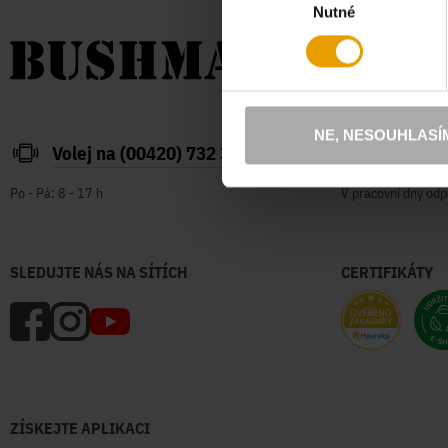
Nutné
souhlasu
NE, NESOUHLASÍ
Volej na (00420) 732 387 626
zakazn
Po - Pá: 8 - 17 h
V pracovní dny odp
SLEDUJTE NÁS NA SÍTÍCH
CERTIFIKÁTY
ZÍSKEJTE APLIKACI