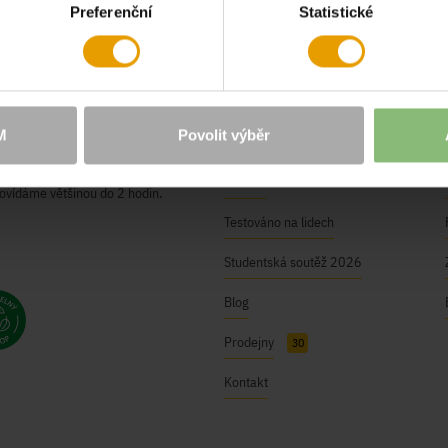
Preferenční
Statistické
O NÁS
Naše hodnoty
M
Povolit výběr
BUSHMAN Club
ici@bushman.cz
Kariéra
ovídáme většinou do 2 hodin.
Testováno na lidech
Studentská soutěž 2026
Blog
Prodejny
30
Kontakt