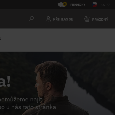
30
PRODEJNY
CS
PŘIHLAS SE
PRÁZDNÝ
6
a!
nemůžeme najít.
o u nás tato stránka