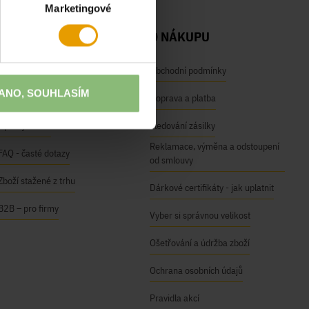
Marketingové
NAŠE SLUŽBY
O NÁKUPU
Osobní odběr na prodejnách
Obchodní podmínky
ANO, SOUHLASÍM
Módní inspirace
Doprava a platba
Úpravy oděvů
Sledování zásilky
Reklamace, výměna a odstoupení
FAQ - časté dotazy
od smlouvy
Zboží stažené z trhu
Dárkové certifikáty - jak uplatnit
B2B – pro firmy
Vyber si správnou velikost
Ošetřování a údržba zboží
Ochrana osobních údajů
Pravidla akcí