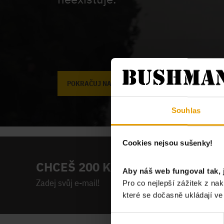
POKRAČUJ NA ÚVODNÍ STRÁNKU
Souhlas
Cookies nejsou sušenky!
CHCEŠ 200 KČ NA PRVNÍ NÁKUP
Aby náš web fungoval tak, 
Zadej svůj e-mail!
Pro co nejlepší zážitek z n
které se dočasně ukládají v
Výběr