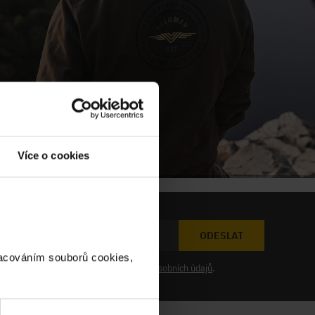
Více o cookies
ODESLAT
racováním souborů cookies,
at novinky a souhlasím se
zpracováním osobních údajů
.