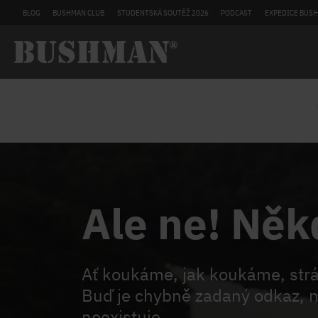
BLOG
BUSHMAN CLUB
STUDENTSKÁ SOUTĚŽ 2026
PODCAST
EXPEDICE BUSH
Ale ne! Něk
Ať koukáme, jak koukáme, st
Buď je chybně zadaný odkaz, n
neexistuje.