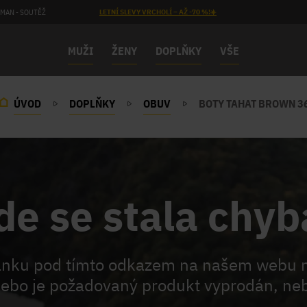
MAN - SOUTĚŽ
LETNÍ SLEVY VRCHOLÍ – AŽ -70 %!☀️
MUŽI
ŽENY
DOPLŇKY
VŠE
ÚVOD
DOPLŇKY
OBUV
BOTY TAHAT BROWN 3
de se stala chyb
ránku pod tímto odkazem na našem webu 
ebo je požadovaný produkt vyprodán, neb