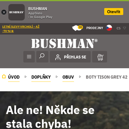
BUSHMAN
Otevřít
×
AppSisto
- In Google Play
LETNÍ SLEVY VRCHOLÍ – AŽ
30
PRODEJNY
CS
-70 %!☀️
PŘIHLAS SE
ÚVOD
DOPLŇKY
OBUV
BOTY TISON GREY 42
Ale ne! Někde se
stala chyba!