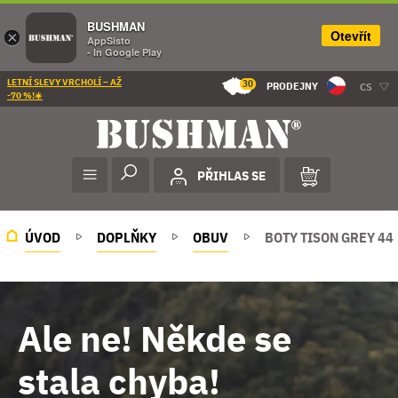
BUSHMAN
Otevřít
×
AppSisto
- In Google Play
LETNÍ SLEVY VRCHOLÍ – AŽ
30
PRODEJNY
CS
-70 %!☀️
PŘIHLAS SE
ÚVOD
DOPLŇKY
OBUV
BOTY TISON GREY 44
Ale ne! Někde se
stala chyba!