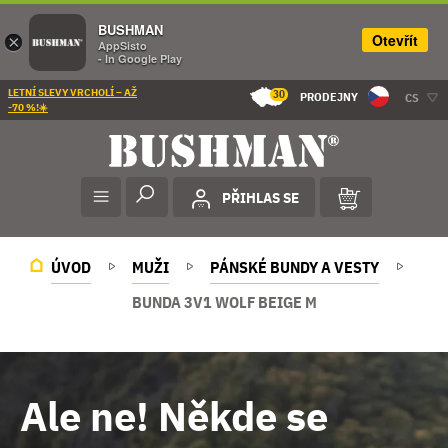
BUSHMAN
Otevřít
×
AppSisto
- In Google Play
LETNÍ SLEVY VRCHOLÍ – AŽ
30
PRODEJNY
CS
-70 %!☀️
PŘIHLAS SE
ÚVOD
MUŽI
PÁNSKÉ BUNDY A VESTY
BUNDA 3V1 WOLF BEIGE M
Ale ne! Někde se