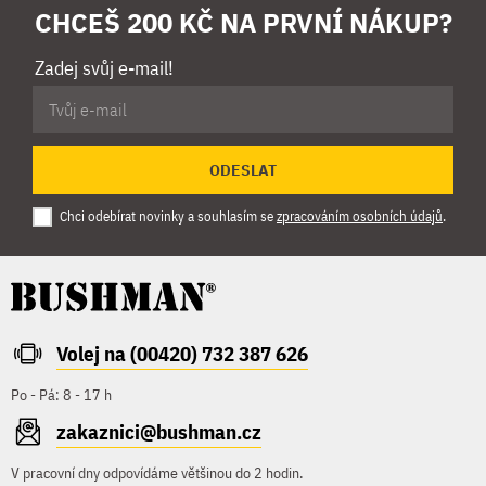
CHCEŠ 200 KČ NA PRVNÍ NÁKUP?
Zadej svůj e-mail!
ODESLAT
Chci odebírat novinky a souhlasím se
zpracováním osobních údajů
.
Volej na (00420) 732 387 626
Po - Pá: 8 - 17 h
zakaznici@bushman.cz
V pracovní dny odpovídáme většinou do 2 hodin.