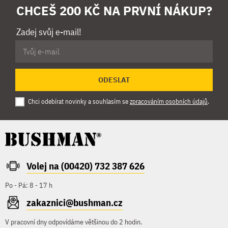
CHCEŠ 200 KČ NA PRVNÍ NÁKUP?
Zadej svůj e-mail!
ODESLAT
Chci odebírat novinky a souhlasím se
zpracováním osobních údajů
.
Volej na (00420) 732 387 626
Po - Pá: 8 - 17 h
zakaznici@bushman.cz
V pracovní dny odpovídáme většinou do 2 hodin.