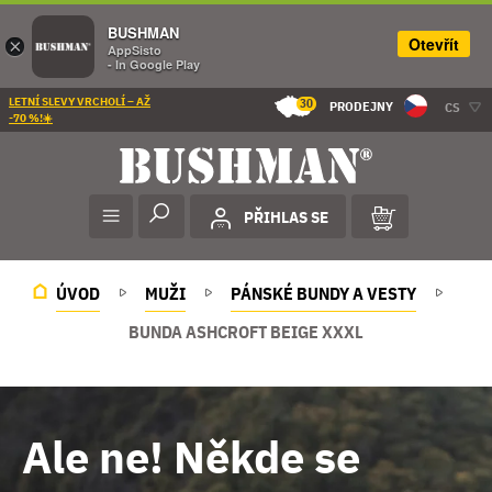
BUSHMAN
Otevřít
×
AppSisto
- In Google Play
LETNÍ SLEVY VRCHOLÍ – AŽ
30
PRODEJNY
CS
-70 %!☀️
PŘIHLAS SE
ÚVOD
MUŽI
PÁNSKÉ BUNDY A VESTY
BUNDA ASHCROFT BEIGE XXXL
Ale ne! Někde se