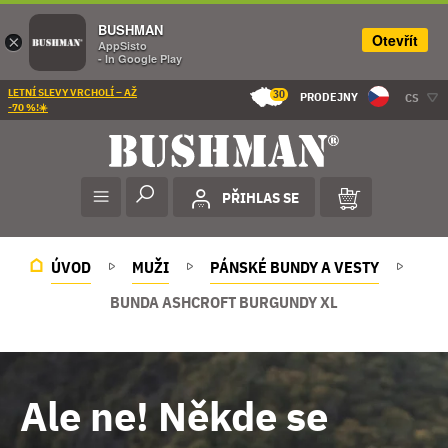
BUSHMAN
Otevřít
×
AppSisto
- In Google Play
LETNÍ SLEVY VRCHOLÍ – AŽ
30
PRODEJNY
CS
-70 %!☀️
PŘIHLAS SE
ÚVOD
MUŽI
PÁNSKÉ BUNDY A VESTY
BUNDA ASHCROFT BURGUNDY XL
Ale ne! Někde se