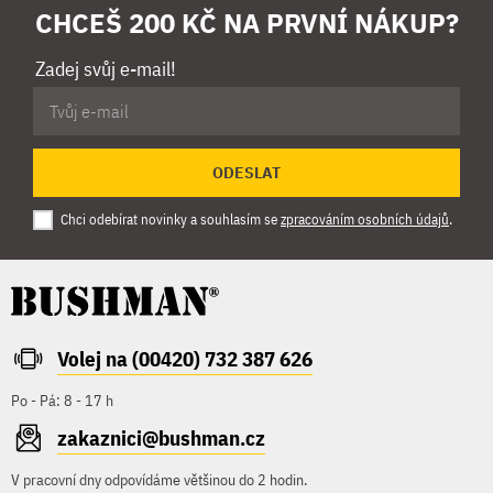
CHCEŠ 200 KČ NA PRVNÍ NÁKUP?
Zadej svůj e-mail!
ODESLAT
Chci odebírat novinky a souhlasím se
zpracováním osobních údajů
.
Volej na (00420) 732 387 626
Po - Pá: 8 - 17 h
zakaznici@bushman.cz
V pracovní dny odpovídáme většinou do 2 hodin.