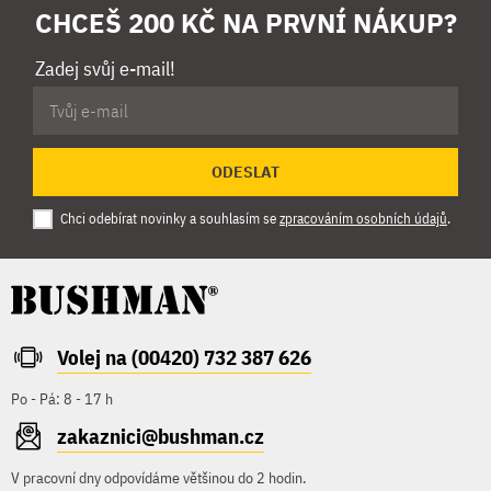
CHCEŠ 200 KČ NA PRVNÍ NÁKUP?
Zadej svůj e-mail!
ODESLAT
Chci odebírat novinky a souhlasím se
zpracováním osobních údajů
.
Volej na (00420) 732 387 626
Po - Pá: 8 - 17 h
zakaznici@bushman.cz
V pracovní dny odpovídáme většinou do 2 hodin.