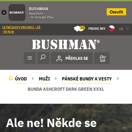
BUSHMAN
Otevřít
×
AppSisto
- In Google Play
LETNÍ SLEVY VRCHOLÍ – AŽ
30
PRODEJNY
CS
-70 %!☀️
PŘIHLAS SE
ÚVOD
MUŽI
PÁNSKÉ BUNDY A VESTY
BUNDA ASHCROFT DARK GREEN XXXL
Ale ne! Někde se