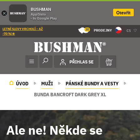
BUSHMAN
Otevřít
×
AppSisto
- In Google Play
LETNÍ SLEVY VRCHOLÍ – AŽ
30
PRODEJNY
CS
-70 %!☀️
PŘIHLAS SE
ÚVOD
MUŽI
PÁNSKÉ BUNDY A VESTY
BUNDA BANCROFT DARK GREY XL
Ale ne! Někde se