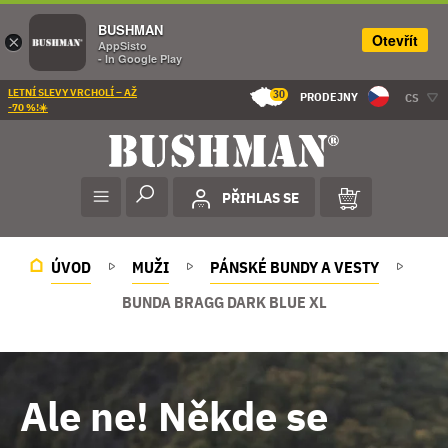
BUSHMAN
Otevřít
×
AppSisto
- In Google Play
LETNÍ SLEVY VRCHOLÍ – AŽ
30
PRODEJNY
CS
-70 %!☀️
PŘIHLAS SE
ÚVOD
MUŽI
PÁNSKÉ BUNDY A VESTY
BUNDA BRAGG DARK BLUE XL
Ale ne! Někde se