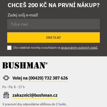
CHCEŠ 200 KČ NA PRVNÍ NÁKUP?
Zadej svůj e-mail!
ODESLAT
Chci odebírat novinky a souhlasím se
zpracováním osobních údajů
.
Volej na (00420) 732 387 626
Po - Pá: 8 - 17 h
zakaznici@bushman.cz
V pracovní dny odpovídáme většinou do 2 hodin.