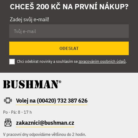
CHCEŠ 200 KČ NA PRVNÍ NÁKUP?
Zadej svůj e-mail!
ODESLAT
Chci odebírat novinky a souhlasím se
zpracováním osobních údajů
.
Volej na (00420) 732 387 626
Po - Pá: 8 - 17 h
zakaznici@bushman.cz
V pracovní dny odpovídáme většinou do 2 hodin.