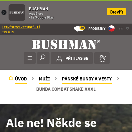
BUSHMAN
Otevřít
×
AppSisto
- In Google Play
LETNÍ SLEVY VRCHOLÍ – AŽ
30
PRODEJNY
CS
-70 %!☀️
PŘIHLAS SE
ÚVOD
MUŽI
PÁNSKÉ BUNDY A VESTY
BUNDA COMBAT SNAKE XXXL
Ale ne! Někde se