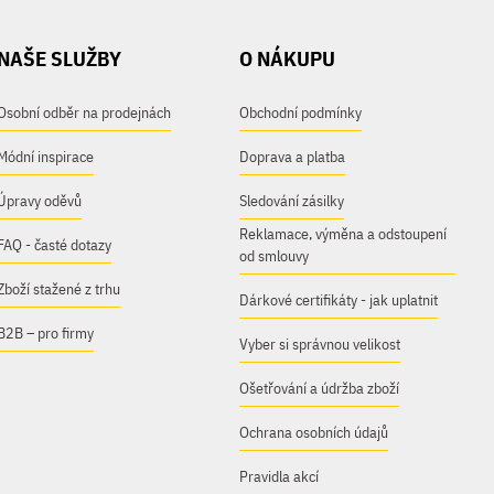
NAŠE SLUŽBY
O NÁKUPU
Osobní odběr na prodejnách
Obchodní podmínky
Módní inspirace
Doprava a platba
Úpravy oděvů
Sledování zásilky
Reklamace, výměna a odstoupení
FAQ - časté dotazy
od smlouvy
Zboží stažené z trhu
Dárkové certifikáty - jak uplatnit
B2B – pro firmy
Vyber si správnou velikost
Ošetřování a údržba zboží
Ochrana osobních údajů
Pravidla akcí