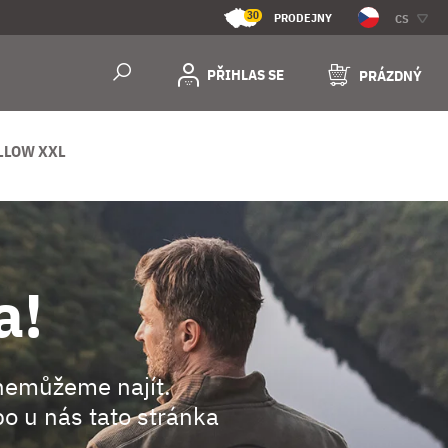
30
PRODEJNY
CS
PŘIHLAS SE
PRÁZDNÝ
LLOW XXL
a!
nemůžeme najít.
o u nás tato stránka