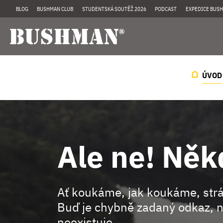
BLOG
BUSHMAN CLUB
STUDENTSKÁ SOUTĚŽ 2026
PODCAST
EXPEDICE BUSH
ÚVOD
Ale ne! Něk
Ať koukáme, jak koukáme, st
Buď je chybně zadaný odkaz, n
neexistuje.