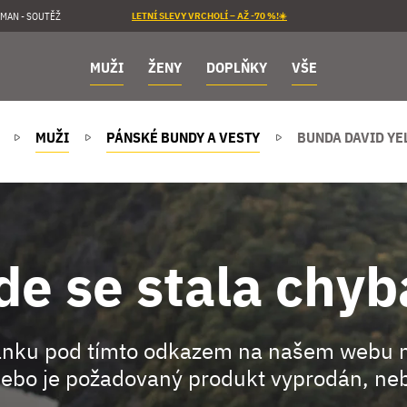
MAN - SOUTĚŽ
LETNÍ SLEVY VRCHOLÍ – AŽ -70 %!☀️
MUŽI
ŽENY
DOPLŇKY
VŠE
MUŽI
PÁNSKÉ BUNDY A VESTY
BUNDA DAVID YE
de se stala chyb
ránku pod tímto odkazem na našem webu 
ebo je požadovaný produkt vyprodán, neb