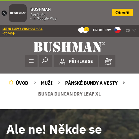
BUSHMAN
Otevřít
×
AppSisto
- In Google Play
LETNÍ SLEVY VRCHOLÍ – AŽ
30
PRODEJNY
CS
-70 %!☀️
PŘIHLAS SE
ÚVOD
MUŽI
PÁNSKÉ BUNDY A VESTY
BUNDA DUNCAN DRY LEAF XL
Ale ne! Někde se