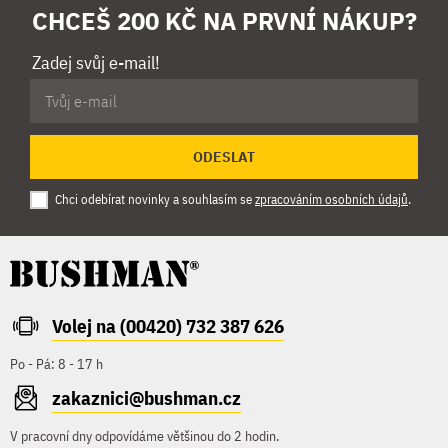
CHCEŠ 200 KČ NA PRVNÍ NÁKUP?
Zadej svůj e-mail!
ODESLAT
Chci odebírat novinky a souhlasím se
zpracováním osobních údajů
.
Volej na (00420) 732 387 626
Po - Pá: 8 - 17 h
zakaznici@bushman.cz
V pracovní dny odpovídáme většinou do 2 hodin.