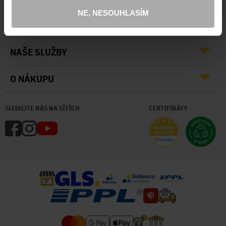
NE, NESOUHLASÍM
O NÁS
NAŠE SLUŽBY
O NÁKUPU
SLEDUJTE NÁS NA SÍTÍCH
CERTIFIKÁTY