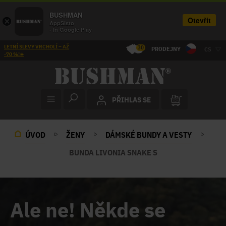
BUSHMAN
Otevřít
×
AppSisto
- In Google Play
LETNÍ SLEVY VRCHOLÍ – AŽ
30
PRODEJNY
CS
-70 %!☀️
PŘIHLAS SE
ÚVOD
ŽENY
DÁMSKÉ BUNDY A VESTY
BUNDA LIVONIA SNAKE S
Ale ne! Někde se