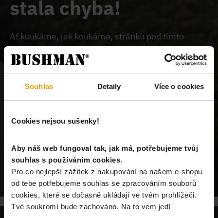
stala chyba!
Ať koukáme, jak koukáme, stránku pod tímto
odkazem na našem webu nemůžeme najít.
Buď je
chybně zadaný odkaz, nebo je požadovaný produkt
vyprodán, nebo u nás tato stránka neexistuje.
Souhlas
Detaily
Více o cookies
Cookies nejsou sušenky!
Aby náš web fungoval tak, jak má, potřebujeme tvůj
souhlas s používáním cookies.
POKRAČUJ NA ÚVODNÍ STRÁNKU
Pro co nejlepší zážitek z nakupování na našem e-shopu
od tebe potřebujeme souhlas se zpracováním souborů
cookies, které se dočasně ukládají ve tvém prohlížeči.
Tvé soukromí bude zachováno. Na to vem jed!