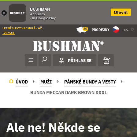
BUSHMAN
Otevřít
×
AppSisto
- In Google Play
LETNÍ SLEVY VRCHOLÍ – AŽ
30
PRODEJNY
CS
-70 %!☀️
PŘIHLAS SE
ÚVOD
MUŽI
PÁNSKÉ BUNDY A VESTY
BUNDA MECCAN DARK BROWN XXXL
Ale ne! Někde se