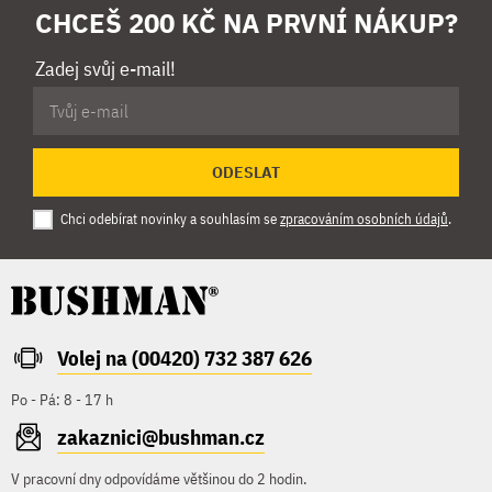
CHCEŠ 200 KČ NA PRVNÍ NÁKUP?
Zadej svůj e-mail!
ODESLAT
Chci odebírat novinky a souhlasím se
zpracováním osobních údajů
.
Volej na (00420) 732 387 626
Po - Pá: 8 - 17 h
zakaznici@bushman.cz
V pracovní dny odpovídáme většinou do 2 hodin.