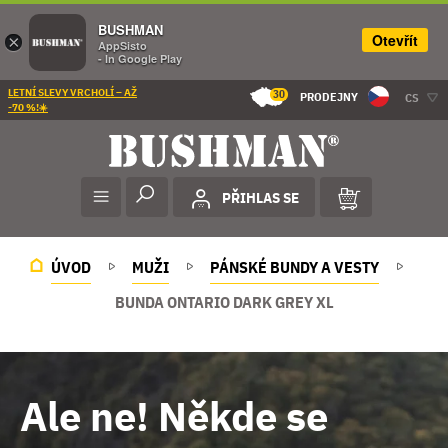
BUSHMAN
Otevřít
×
AppSisto
- In Google Play
LETNÍ SLEVY VRCHOLÍ – AŽ
30
PRODEJNY
CS
-70 %!☀️
PŘIHLAS SE
ÚVOD
MUŽI
PÁNSKÉ BUNDY A VESTY
BUNDA ONTARIO DARK GREY XL
Ale ne! Někde se