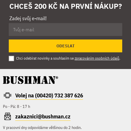
CHCEŠ 200 KČ NA PRVNÍ NÁKUP?
Zadej svůj e-mail!
ODESLAT
Chci odebírat novinky a souhlasím se
zpracováním osobních údajů
.
Volej na (00420) 732 387 626
Po - Pá: 8 - 17 h
zakaznici@bushman.cz
V pracovní dny odpovídáme většinou do 2 hodin.