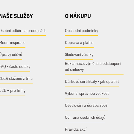
NAŠE SLUŽBY
O NÁKUPU
Osobní odběr na prodejnách
Obchodní podmínky
Módní inspirace
Doprava a platba
Úpravy oděvů
Sledování zásilky
Reklamace, výměna a odstoupení
FAQ - časté dotazy
od smlouvy
Zboží stažené z trhu
Dárkové certifikáty - jak uplatnit
B2B – pro firmy
Vyber si správnou velikost
Ošetřování a údržba zboží
Ochrana osobních údajů
Pravidla akcí