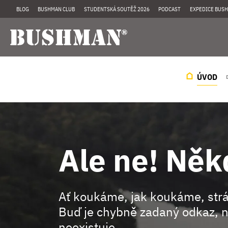
BLOG
BUSHMAN CLUB
STUDENTSKÁ SOUTĚŽ 2026
PODCAST
EXPEDICE BUSH
ÚVOD
Ale ne! Něk
Ať koukáme, jak koukáme, st
Buď je chybně zadaný odkaz, n
neexistuje.