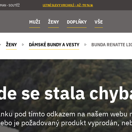
MAN - SOUTĚŽ
LETNÍ SLEVY VRCHOLÍ – AŽ -70 %!☀️
MUŽI
ŽENY
DOPLŇKY
VŠE
ŽENY
DÁMSKÉ BUNDY A VESTY
BUNDA RENATTE LI
de se stala chyb
ránku pod tímto odkazem na našem webu 
ebo je požadovaný produkt vyprodán, neb