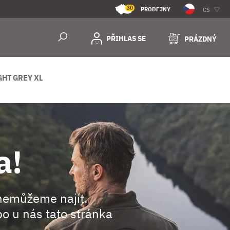
30
PRODEJNY
CS
PŘIHLAS SE
PRÁZDNÝ
GHT GREY XL
a!
nemůžeme najít.
o u nás tato stránka