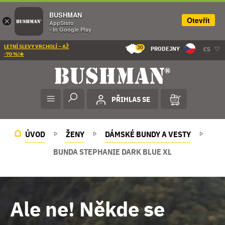
BUSHMAN
Otevřít
×
AppSisto
- In Google Play
LETNÍ SLEVY VRCHOLÍ – AŽ
30
PRODEJNY
CS
-70 %!☀️
PŘIHLAS SE
ÚVOD
ŽENY
DÁMSKÉ BUNDY A VESTY
BUNDA STEPHANIE DARK BLUE XL
Ale ne! Někde se