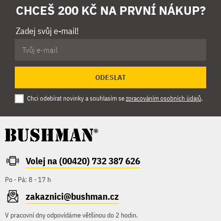
CHCEŠ 200 KČ NA PRVNÍ NÁKUP?
Zadej svůj e-mail!
ODESLAT
Chci odebírat novinky a souhlasím se
zpracováním osobních údajů
.
Volej na (00420) 732 387 626
Po - Pá: 8 - 17 h
zakaznici@bushman.cz
V pracovní dny odpovídáme většinou do 2 hodin.