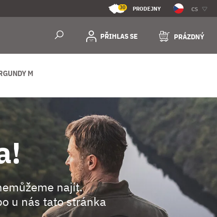
30
PRODEJNY
CS
PŘIHLAS SE
PRÁZDNÝ
RGUNDY M
a!
nemůžeme najít.
o u nás tato stránka