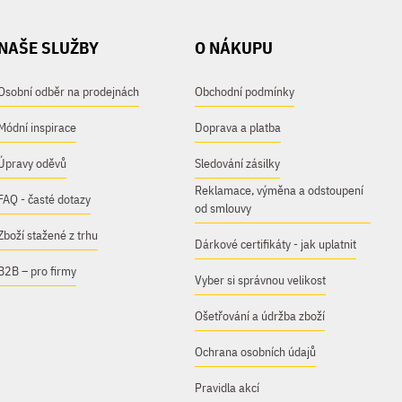
NAŠE SLUŽBY
O NÁKUPU
Osobní odběr na prodejnách
Obchodní podmínky
Módní inspirace
Doprava a platba
Úpravy oděvů
Sledování zásilky
Reklamace, výměna a odstoupení
FAQ - časté dotazy
od smlouvy
Zboží stažené z trhu
Dárkové certifikáty - jak uplatnit
B2B – pro firmy
Vyber si správnou velikost
Ošetřování a údržba zboží
Ochrana osobních údajů
Pravidla akcí