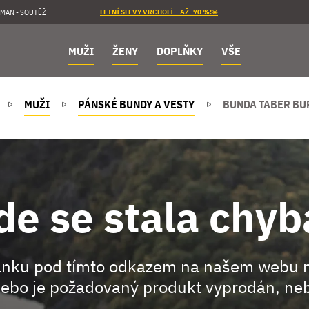
MAN - SOUTĚŽ
LETNÍ SLEVY VRCHOLÍ – AŽ -70 %!☀️
MUŽI
ŽENY
DOPLŇKY
VŠE
MUŽI
PÁNSKÉ BUNDY A VESTY
BUNDA TABER BU
de se stala chyb
ránku pod tímto odkazem na našem webu 
ebo je požadovaný produkt vyprodán, neb