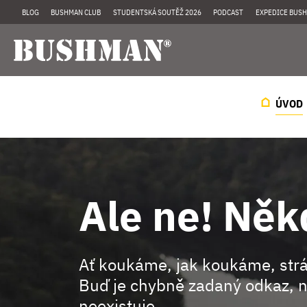
BLOG
BUSHMAN CLUB
STUDENTSKÁ SOUTĚŽ 2026
PODCAST
EXPEDICE BUSH
ÚVOD
Ale ne! Něk
Ať koukáme, jak koukáme, st
Buď je chybně zadaný odkaz, n
neexistuje.