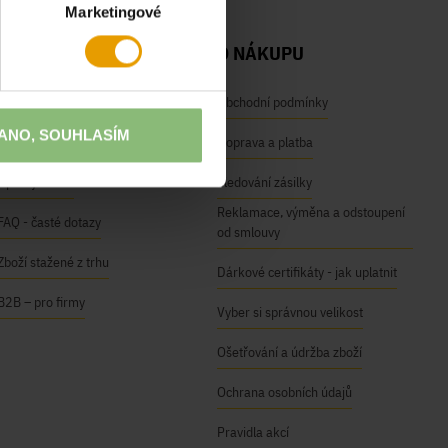
Marketingové
NAŠE SLUŽBY
O NÁKUPU
Osobní odběr na prodejnách
Obchodní podmínky
ANO, SOUHLASÍM
Módní inspirace
Doprava a platba
Úpravy oděvů
Sledování zásilky
Reklamace, výměna a odstoupení
FAQ - časté dotazy
od smlouvy
Zboží stažené z trhu
Dárkové certifikáty - jak uplatnit
B2B – pro firmy
Vyber si správnou velikost
Ošetřování a údržba zboží
Ochrana osobních údajů
Pravidla akcí