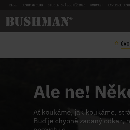
BLOG
BUSHMAN CLUB
STUDENTSKÁ SOUTĚŽ 2026
PODCAST
EXPEDICE BUSH
ÚVO
Ale ne! Něk
Ať koukáme, jak koukáme, st
Buď je chybně zadaný odkaz, n
neexistuje.