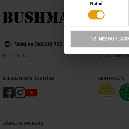
Nutné
souhlasu
NE, NESOUHLASÍ
Volej na (00420) 732 387 626
zakazn
Po - Pá: 8 - 17 h
V pracovní dny odp
SLEDUJTE NÁS NA SÍTÍCH
CERTIFIKÁTY
ZÍSKEJTE APLIKACI