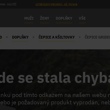
MAN - SOUTĚŽ
LETNÍ SLEVY VRCHOLÍ – AŽ -70 %!☀️
MUŽI
ŽENY
DOPLŇKY
VŠE
D
DOPLŇKY
ČEPICE A KŠILTOVKY
ČEPICE GRIDE
de se stala chyb
ránku pod tímto odkazem na našem webu 
ebo je požadovaný produkt vyprodán, neb