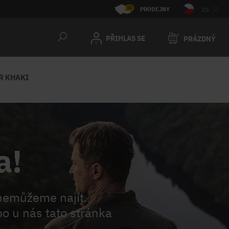
30
PRODEJNY
CS
PŘIHLAS SE
PRÁZDNÝ
R KHAKI
a!
nemůžeme najít.
o u nás tato stránka