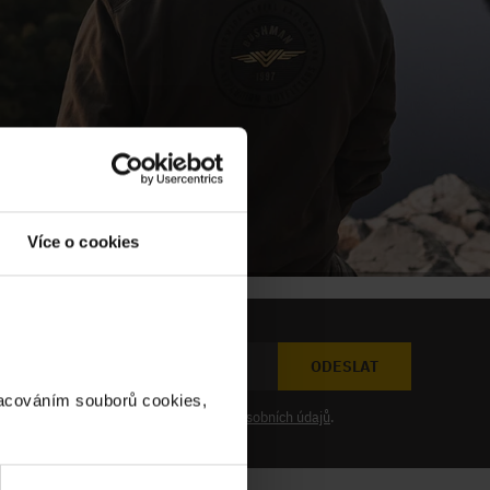
Více o cookies
ODESLAT
racováním souborů cookies,
at novinky a souhlasím se
zpracováním osobních údajů
.