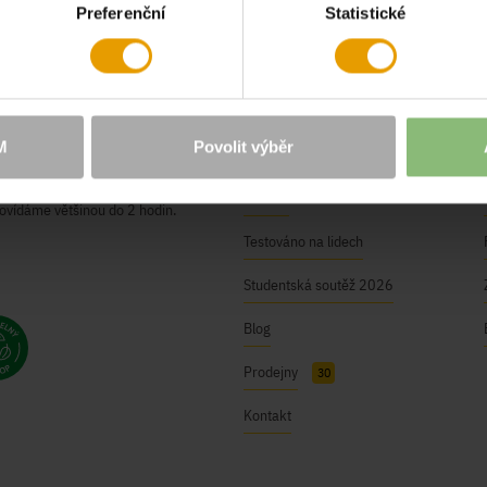
Preferenční
Statistické
O NÁS
Naše hodnoty
M
Povolit výběr
BUSHMAN Club
ici@bushman.cz
Kariéra
ovídáme většinou do 2 hodin.
Testováno na lidech
Studentská soutěž 2026
Blog
Prodejny
30
Kontakt