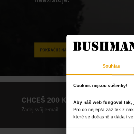
POKRAČUJ NA ÚVODNÍ STRÁNKU
Souhlas
Cookies nejsou sušenky!
CHCEŠ 200 KČ NA PRVNÍ NÁKUP
Aby náš web fungoval tak, 
Zadej svůj e-mail!
Pro co nejlepší zážitek z n
které se dočasně ukládají v
Výběr