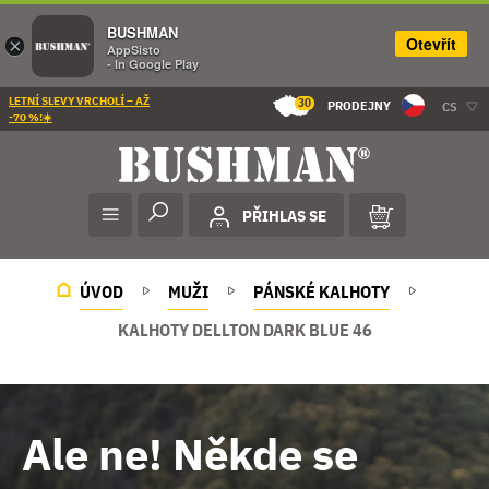
BUSHMAN
Otevřít
×
AppSisto
- In Google Play
LETNÍ SLEVY VRCHOLÍ – AŽ
30
PRODEJNY
CS
-70 %!☀️
PŘIHLAS SE
ÚVOD
MUŽI
PÁNSKÉ KALHOTY
KALHOTY DELLTON DARK BLUE 46
Ale ne! Někde se