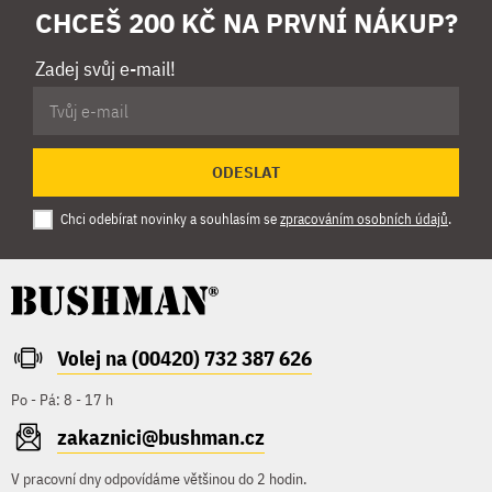
CHCEŠ 200 KČ NA PRVNÍ NÁKUP?
Zadej svůj e-mail!
ODESLAT
Chci odebírat novinky a souhlasím se
zpracováním osobních údajů
.
Volej na (00420) 732 387 626
Po - Pá: 8 - 17 h
zakaznici@bushman.cz
V pracovní dny odpovídáme většinou do 2 hodin.