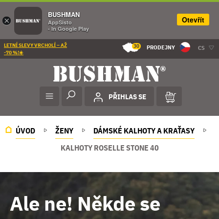
BUSHMAN
Otevřít
×
AppSisto
- In Google Play
LETNÍ SLEVY VRCHOLÍ – AŽ
30
PRODEJNY
CS
-70 %!☀️
PŘIHLAS SE
ÚVOD
ŽENY
DÁMSKÉ KALHOTY A KRAŤASY
KALHOTY ROSELLE STONE 40
Ale ne! Někde se