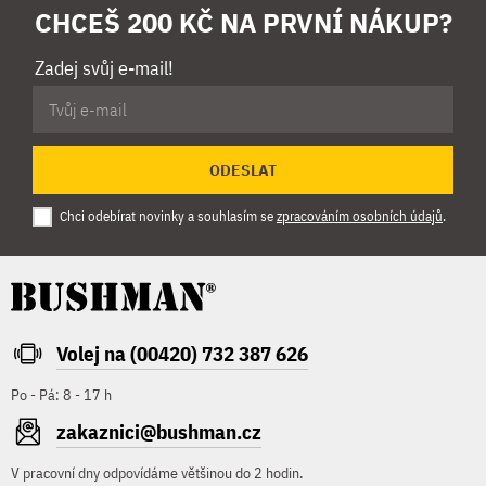
CHCEŠ 200 KČ NA PRVNÍ NÁKUP?
Zadej svůj e-mail!
ODESLAT
Chci odebírat novinky a souhlasím se
zpracováním osobních údajů
.
Volej na (00420) 732 387 626
Po - Pá: 8 - 17 h
zakaznici@bushman.cz
V pracovní dny odpovídáme většinou do 2 hodin.