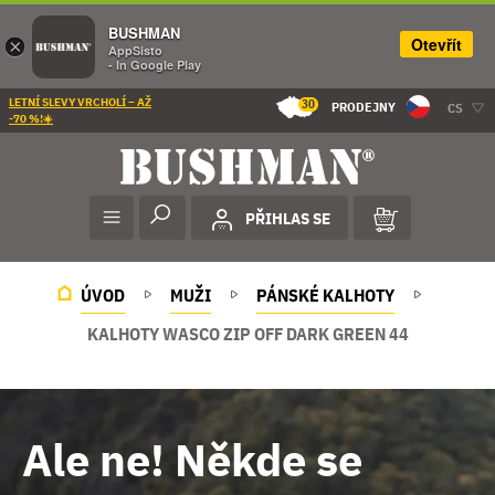
BUSHMAN
Otevřít
×
AppSisto
- In Google Play
LETNÍ SLEVY VRCHOLÍ – AŽ
30
PRODEJNY
CS
-70 %!☀️
PŘIHLAS SE
ÚVOD
MUŽI
PÁNSKÉ KALHOTY
KALHOTY WASCO ZIP OFF DARK GREEN 44
Ale ne! Někde se