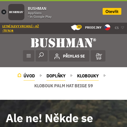
BUSHMAN
Otevřít
×
AppSisto
- In Google Play
LETNÍ SLEVY VRCHOLÍ – AŽ
30
PRODEJNY
CS
-70 %!☀️
PŘIHLAS SE
ÚVOD
DOPLŇKY
KLOBOUKY
KLOBOUK PALM HAT BEIGE 59
Ale ne! Někde se