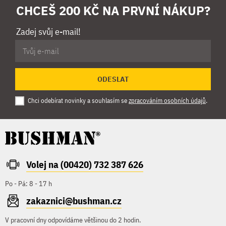
CHCEŠ 200 KČ NA PRVNÍ NÁKUP?
Zadej svůj e-mail!
ODESLAT
Chci odebírat novinky a souhlasím se
zpracováním osobních údajů
.
Volej na (00420) 732 387 626
Po - Pá: 8 - 17 h
zakaznici@bushman.cz
V pracovní dny odpovídáme většinou do 2 hodin.