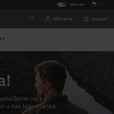
30
PRODEJNY
CS
PŘIHLAS SE
PRÁZDNÝ
E S
a!
nemůžeme najít.
o u nás tato stránka