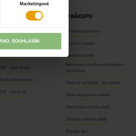
Marketingové
NAŠE SLUŽBY
O NÁKUPU
Osobní odběr na prodejnách
Obchodní podmínky
ANO, SOUHLASÍM
Módní inspirace
Doprava a platba
Úpravy oděvů
Sledování zásilky
Reklamace, výměna a odstoupení
FAQ - časté dotazy
od smlouvy
Zboží stažené z trhu
Dárkové certifikáty - jak uplatnit
B2B – pro firmy
Vyber si správnou velikost
Ošetřování a údržba zboží
Ochrana osobních údajů
Pravidla akcí