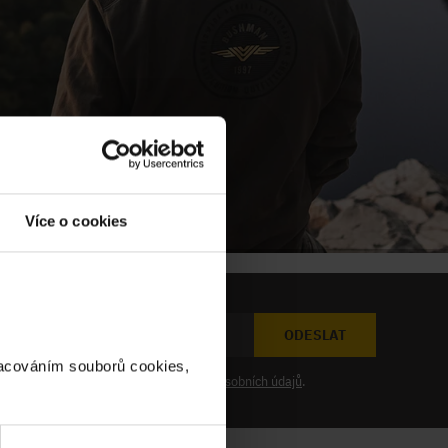
Více o cookies
ODESLAT
racováním souborů cookies,
at novinky a souhlasím se
zpracováním osobních údajů
.