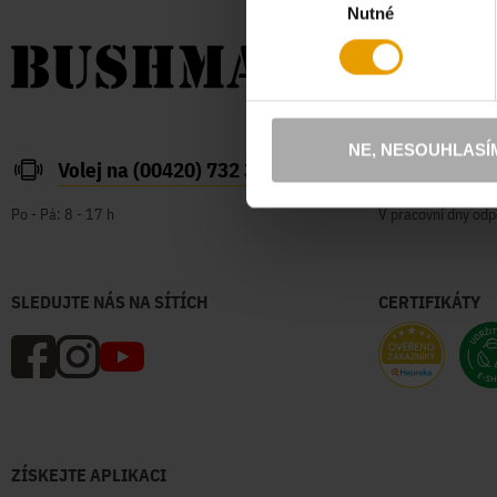
Nutné
souhlasu
NE, NESOUHLASÍ
Volej na (00420) 732 387 626
zakazn
Po - Pá: 8 - 17 h
V pracovní dny odp
SLEDUJTE NÁS NA SÍTÍCH
CERTIFIKÁTY
ZÍSKEJTE APLIKACI