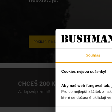
POKRAČUJ NA ÚVODNÍ STRÁNKU
Souhlas
Cookies nejsou sušenky!
CHCEŠ 200 KČ NA PRVNÍ NÁKUP
Aby náš web fungoval tak, 
Zadej svůj e-mail!
Pro co nejlepší zážitek z n
které se dočasně ukládají v
Výběr