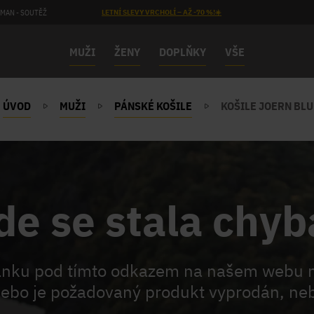
MAN - SOUTĚŽ
LETNÍ SLEVY VRCHOLÍ – AŽ -70 %!☀️
MUŽI
ŽENY
DOPLŇKY
VŠE
ÚVOD
MUŽI
PÁNSKÉ KOŠILE
KOŠILE JOERN BLU
de se stala chyb
ránku pod tímto odkazem na našem webu 
ebo je požadovaný produkt vyprodán, neb