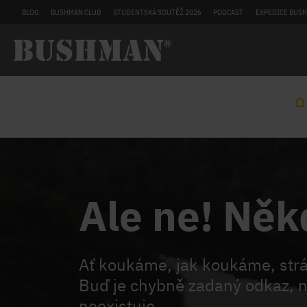
BLOG
BUSHMAN CLUB
STUDENTSKÁ SOUTĚŽ 2026
PODCAST
EXPEDICE BUSH
Ale ne! Něk
Ať koukáme, jak koukáme, st
Buď je chybně zadaný odkaz, n
neexistuje.