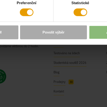
Preferenční
Statistické
O NÁS
Naše hodnoty
M
Povolit výběr
BUSHMAN Club
ici@bushman.cz
Kariéra
ovídáme většinou do 2 hodin.
Testováno na lidech
Studentská soutěž 2026
Blog
Prodejny
30
Kontakt