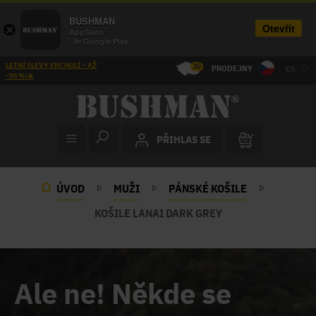
BUSHMAN
Otevřít
×
AppSisto
- In Google Play
LETNÍ SLEVY VRCHOLÍ – AŽ
30
PRODEJNY
CS
-70 %!☀️
PŘIHLAS SE
ÚVOD
MUŽI
PÁNSKÉ KOŠILE
KOŠILE LANAI DARK GREY
Ale ne! Někde se