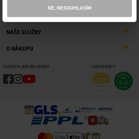
NE, NESOUHLASÍM
O NÁS
NAŠE SLUŽBY
O NÁKUPU
SLEDUJTE NÁS NA SÍTÍCH
CERTIFIKÁTY