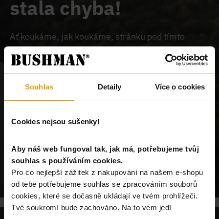
stala chyba!
Ať koukáme, jak koukáme, stránku pod tímto
odkazem na našem webu nemůžeme najít.
Buď je
chybně zadaný odkaz, nebo je požadovaný produkt
vyprodán, nebo u nás tato stránka neexistuje.
Souhlas
Detaily
Více o cookies
Cookies nejsou sušenky!
Aby náš web fungoval tak, jak má, potřebujeme tvůj
souhlas s používáním cookies.
POKRAČUJ NA ÚVODNÍ STRÁNKU
Pro co nejlepší zážitek z nakupování na našem e-shopu
od tebe potřebujeme souhlas se zpracováním souborů
cookies, které se dočasně ukládají ve tvém prohlížeči.
Tvé soukromí bude zachováno. Na to vem jed!