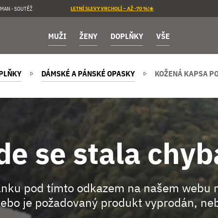
MAN - SOUTĚŽ
LETNÍ SLEVY VRCHOLÍ – AŽ -70 %!☀️
MUŽI
ŽENY
DOPLŇKY
VŠE
PLŇKY
DÁMSKÉ A PÁNSKÉ OPASKY
KOŽENÁ KAPSA PO
de se stala chyb
ránku pod tímto odkazem na našem webu 
ebo je požadovaný produkt vyprodán, neb