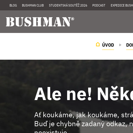
BLOG
BUSHMAN CLUB
STUDENTSKÁ SOUTĚŽ 2026
PODCAST
EXPEDICE BUSH
ÚVOD
DO
Ale ne! Něk
Ať koukáme, jak koukáme, st
Buď je chybně zadaný odkaz, n
neexistuje.