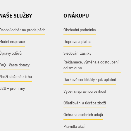
NAŠE SLUŽBY
O NÁKUPU
Osobní odběr na prodejnách
Obchodní podmínky
Módní inspirace
Doprava a platba
Úpravy oděvů
Sledování zásilky
Reklamace, výměna a odstoupení
FAQ - časté dotazy
od smlouvy
Zboží stažené z trhu
Dárkové certifikáty - jak uplatnit
B2B – pro firmy
Vyber si správnou velikost
Ošetřování a údržba zboží
Ochrana osobních údajů
Pravidla akcí