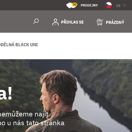
30
PRODEJNY
CS
PŘIHLAS SE
PRÁZDNÝ
DÉLNÁ BLACK UNI
a!
nemůžeme najít.
o u nás tato stránka