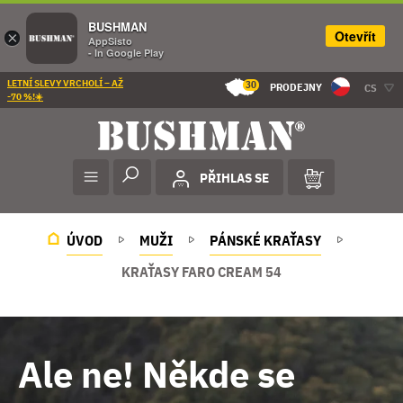
BUSHMAN
Otevřít
×
AppSisto
- In Google Play
LETNÍ SLEVY VRCHOLÍ – AŽ
30
PRODEJNY
CS
-70 %!☀️
PŘIHLAS SE
ÚVOD
MUŽI
PÁNSKÉ KRAŤASY
KRAŤASY FARO CREAM 54
Ale ne! Někde se