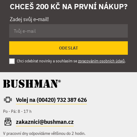
CHCEŠ 200 KČ NA PRVNÍ NÁKUP?
Zadej svůj e-mail!
ODESLAT
Chci odebírat novinky a souhlasím se
zpracováním osobních údajů
.
Volej na (00420) 732 387 626
Po - Pá: 8 - 17 h
zakaznici@bushman.cz
V pracovní dny odpovídáme většinou do 2 hodin.