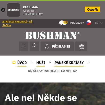
BUSHMAN
Otevřít
×
AppSisto
- In Google Play
LETNÍ SLEVY VRCHOLÍ – AŽ
30
PRODEJNY
CS
-70 %!☀️
PŘIHLAS SE
ÚVOD
MUŽI
PÁNSKÉ KRAŤASY
KRAŤASY RADICALL CAMEL 62
Ale ne! Někde se