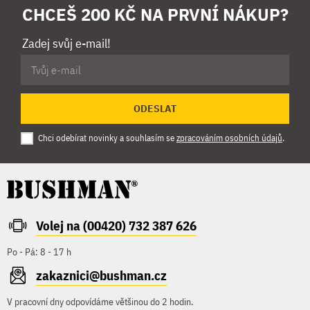
CHCEŠ 200 KČ NA PRVNÍ NÁKUP?
Zadej svůj e-mail!
ODESLAT
Chci odebírat novinky a souhlasím se
zpracováním osobních údajů
.
Volej na (00420) 732 387 626
Po - Pá: 8 - 17 h
zakaznici@bushman.cz
V pracovní dny odpovídáme většinou do 2 hodin.