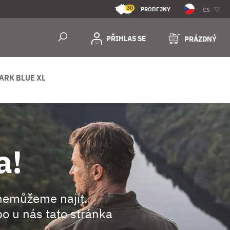
30
PRODEJNY
CS
PŘIHLAS SE
PRÁZDNÝ
ARK BLUE XL
a!
nemůžeme najít.
o u nás tato stránka