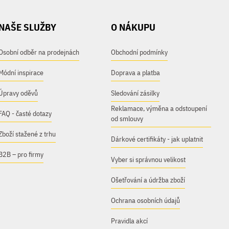
NAŠE SLUŽBY
O NÁKUPU
Osobní odběr na prodejnách
Obchodní podmínky
Módní inspirace
Doprava a platba
Úpravy oděvů
Sledování zásilky
Reklamace, výměna a odstoupení
FAQ - časté dotazy
od smlouvy
Zboží stažené z trhu
Dárkové certifikáty - jak uplatnit
B2B – pro firmy
Vyber si správnou velikost
Ošetřování a údržba zboží
Ochrana osobních údajů
Pravidla akcí