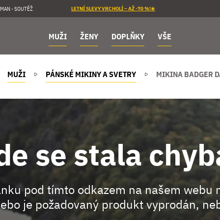
MAN - SOUTĚŽ
LETNÍ SLEVY VRCHOLÍ – AŽ -70 %!☀️
MUŽI
ŽENY
DOPLŇKY
VŠE
MUŽI
PÁNSKÉ MIKINY A SVETRY
MIKINA BADGER D
de se stala chyb
ránku pod tímto odkazem na našem webu 
ebo je požadovaný produkt vyprodán, neb