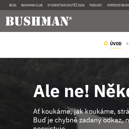
BLOG
BUSHMAN CLUB
STUDENTSKÁ SOUTĚŽ 2026
PODCAST
EXPEDICE BUSH
ÚVOD
Ale ne! Něk
Ať koukáme, jak koukáme, st
Buď je chybně zadaný odkaz, n
neexistuje.