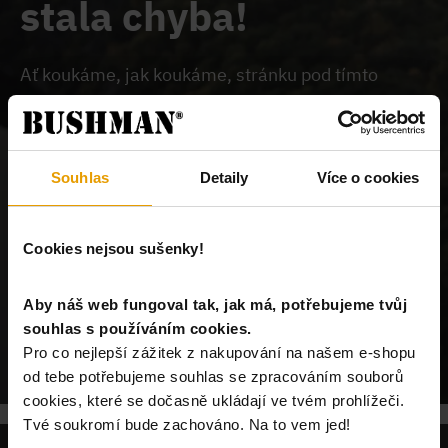
stala chyba!
Ať koukáme, jak koukáme, stránku pod tímto
odkazem na našem webu nemůžeme najít.
Buď je
chybně zadaný odkaz, nebo je požadovaný produkt
vyprodán, nebo u nás tato stránka neexistuje.
Souhlas
Detaily
Více o cookies
Cookies nejsou sušenky!
Aby náš web fungoval tak, jak má, potřebujeme tvůj
souhlas s používáním cookies.
POKRAČUJ NA ÚVODNÍ STRÁNKU
Pro co nejlepší zážitek z nakupování na našem e-shopu
od tebe potřebujeme souhlas se zpracováním souborů
cookies, které se dočasně ukládají ve tvém prohlížeči.
Tvé soukromí bude zachováno. Na to vem jed!