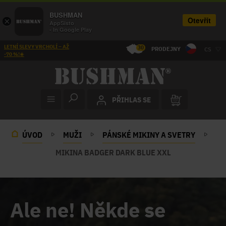
BUSHMAN
Otevřít
×
AppSisto
- In Google Play
LETNÍ SLEVY VRCHOLÍ – AŽ
30
PRODEJNY
CS
-70 %!☀️
PŘIHLAS SE
ÚVOD
MUŽI
PÁNSKÉ MIKINY A SVETRY
MIKINA BADGER DARK BLUE XXL
Ale ne! Někde se