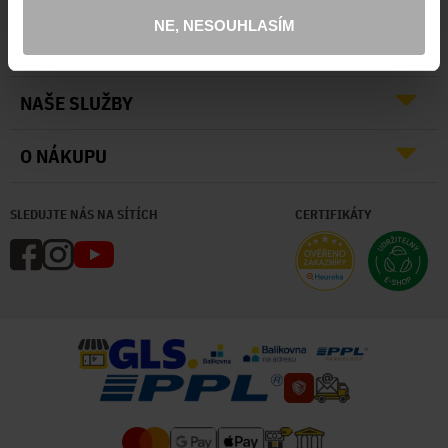
NE, NESOUHLASÍM
O NÁS
NAŠE SLUŽBY
O NÁKUPU
SLEDUJTE NÁS NA SÍTÍCH
CERTIFIKÁTY