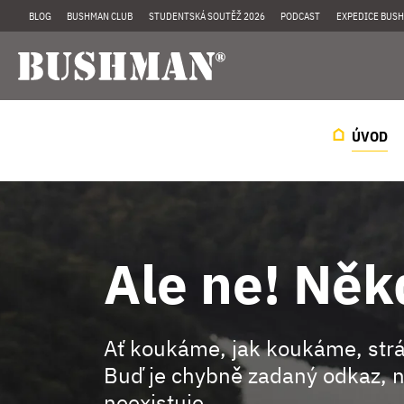
BLOG
BUSHMAN CLUB
STUDENTSKÁ SOUTĚŽ 2026
PODCAST
EXPEDICE BUSH
ÚVOD
Ale ne! Něk
Ať koukáme, jak koukáme, st
Buď je chybně zadaný odkaz, n
neexistuje.