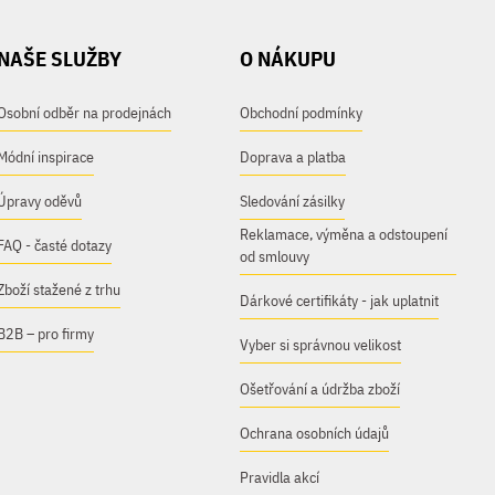
NAŠE SLUŽBY
O NÁKUPU
Osobní odběr na prodejnách
Obchodní podmínky
Módní inspirace
Doprava a platba
Úpravy oděvů
Sledování zásilky
Reklamace, výměna a odstoupení
FAQ - časté dotazy
od smlouvy
Zboží stažené z trhu
Dárkové certifikáty - jak uplatnit
B2B – pro firmy
Vyber si správnou velikost
Ošetřování a údržba zboží
Ochrana osobních údajů
Pravidla akcí