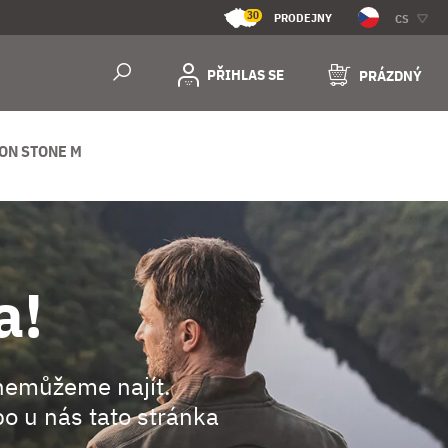
30
PRODEJNY
CS
PŘIHLAS SE
PRÁZDNÝ
ON STONE M
a!
nemůžeme najít.
o u nás tato stránka