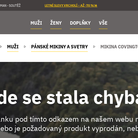
MAN - SOUTĚŽ
LETNÍ SLEVY VRCHOLÍ – AŽ -70 %!☀️
MUŽI
ŽENY
DOPLŇKY
VŠE
MUŽI
PÁNSKÉ MIKINY A SVETRY
MIKINA COVINGT
de se stala chyb
ránku pod tímto odkazem na našem webu 
ebo je požadovaný produkt vyprodán, neb